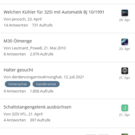
Welchen Kühler für 325i mit Automatik Bj 10/1991
Von
Janosch
,
23. April
14
Antworten
731
Aufrufe
M30 Ölmenge
Von
Leutnant_Powell
,
21. Mai 2010
8
Antworten
2.979
Aufrufe
Halter gesucht
Von
derdervongarnixahnunghat
,
12. Juli 2021
hinterachse
handbremse
9
Antworten
1.856
Aufrufe
Schaltstangengelenk ausbüchsen
Von
325i VFL
,
21. April
4
Antworten
397
Aufrufe