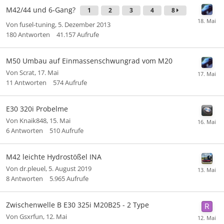
M42/44 und 6-Gang?
1
2
3
4
8
Von
fusel-tuning
,
5. Dezember 2013
180
Antworten
41.157
Aufrufe
M50 Umbau auf Einmassenschwungrad vom M20
Von
Scrat
,
17. Mai
11
Antworten
574
Aufrufe
E30 320i Probelme
Von
Knaik848
,
15. Mai
6
Antworten
510
Aufrufe
M42 leichte Hydrostößel INA
Von
dr.pleuel
,
5. August 2019
8
Antworten
5.965
Aufrufe
Zwischenwelle B E30 325i M20B25 - 2 Type
Von
Gsxrfun
,
12. Mai