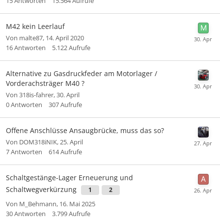
15
Antworten
15.564
Aufrufe
M42 kein Leerlauf
Von
malte87
,
14. April 2020
16
Antworten
5.122
Aufrufe
Alternative zu Gasdruckfeder am Motorlager /
Vorderachsträger M40 ?
Von
318is-fahrer
,
30. April
0
Antworten
307
Aufrufe
Offene Anschlüsse Ansaugbrücke, muss das so?
Von
DOM318iNIK
,
25. April
7
Antworten
614
Aufrufe
Schaltgestänge-Lager Erneuerung und
Schaltwegverkürzung
1
2
Von
M_Behmann
,
16. Mai 2025
30
Antworten
3.799
Aufrufe