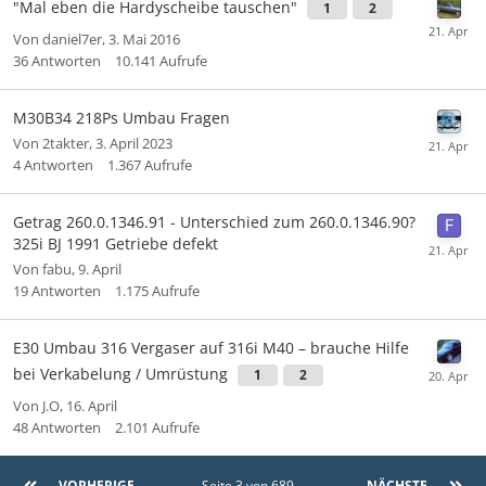
"Mal eben die Hardyscheibe tauschen"
1
2
Von
daniel7er
,
3. Mai 2016
36
Antworten
10.141
Aufrufe
M30B34 218Ps Umbau Fragen
Von
2takter
,
3. April 2023
4
Antworten
1.367
Aufrufe
Getrag 260.0.1346.91 - Unterschied zum 260.0.1346.90?
325i BJ 1991 Getriebe defekt
Von
fabu
,
9. April
19
Antworten
1.175
Aufrufe
E30 Umbau 316 Vergaser auf 316i M40 – brauche Hilfe
bei Verkabelung / Umrüstung
1
2
Von
J.O
,
16. April
48
Antworten
2.101
Aufrufe
VORHERIGE
Seite 3 von 689
NÄCHSTE