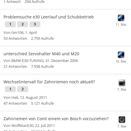
1
Antwort
294
Aufrufe
Problemsuche e30 Leerlauf und Schubbetrieb
1
2
3
Von
tim106
,
1. April
53
Antworten
2.759
Aufrufe
unterschied Servohalter M40 und M20
Von
BMW-E30-TUNING
,
31. Dezember 2006
21
Antworten
7.558
Aufrufe
Wechselintervall für Zahnriemen noch aktuell?
1
2
Von
Heli
,
12. August 2011
47
Antworten
5.121
Aufrufe
Zahnriemen von Conti einem von Bosch vorzuziehen?
Von
WolfManE30
,
22. Juli 2011