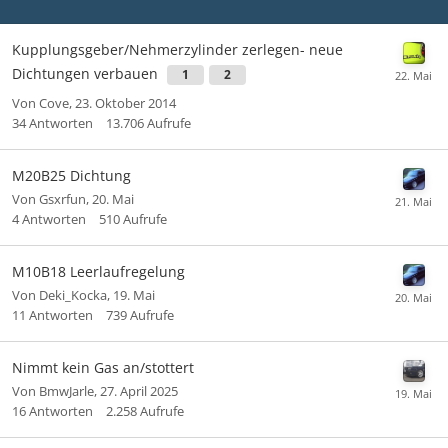
Kupplungsgeber/Nehmerzylinder zerlegen- neue
Dichtungen verbauen
1
2
Von
Cove
,
23. Oktober 2014
34
Antworten
13.706
Aufrufe
M20B25 Dichtung
Von
Gsxrfun
,
20. Mai
4
Antworten
510
Aufrufe
M10B18 Leerlaufregelung
Von
Deki_Kocka
,
19. Mai
11
Antworten
739
Aufrufe
Nimmt kein Gas an/stottert
Von
BmwJarle
,
27. April 2025
16
Antworten
2.258
Aufrufe