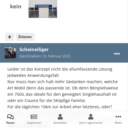
kein
Zitieren
Scheineiliger
Geschrieben:
13. Februar 2023
Leider ist das Konzept nicht die allumfassende Lösung
jedweden Anwendungsfall.
Nur muss man sich halt mehr Gedanken machen, welche
Art Mobil denn das passende ist. Ob denn Beispielsweise
ein 750iL das ideale für den geneigten Singlehaushalt ist
oder ein Couore für die 5Köpfige Familie.
Für die täglichen 15km zur Arbeit eher letzteres, oder?
So wir es auch bei zukünftigen e-Autos sein.
Je mehr schnellere Lademöglichkeiten es gibt, desto kleiner
Foren
Ungelesen
Anmelden
Jetzt registrieren
Mehr
können Akkus werden.