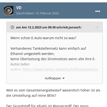
VD
Geschrieben:
13. Februar 2023
am Am 12.2.2023 um 09:30 schrieb
Janosch
:
Wenn schon E-Auto warum nicht so was?
Vorhandenes Tankstellennetz kann einfach auf
Ethanol umgestellt werden,
keine Überlastung des Stromnetzes wenn alle ihre E-
Autos laden
wollen:
https://www.merkur.de/wirtschaft/netzagentur
chef-warnt-vor-stromnetz-ueberlastung-durch-
Aufklappen
elektroautos-und-waermepumpen-92027883.html
Weil es vom Gesamtenergiebedarf wesentlich höher ist als
die Umstellung auf reine BEVs?
Der Grundstoff für eFuels ist Wasserstoff. Der muss