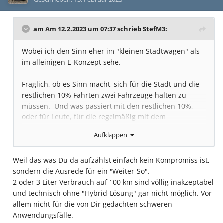
am Am 12.2.2023 um 07:37 schrieb
StefM3
:
Wobei ich den Sinn eher im "kleinen Stadtwagen" als
im alleinigen E-Konzept sehe.
Fraglich, ob es Sinn macht, sich für die Stadt und die
restlichen 10% Fahrten zwei Fahrzeuge halten zu
müssen. Und was passiert mit den restlichen 10%,
oder für Leute, für die regelmäßig mit dem
Ladevolumen nicht auskommen? Macht es Sinn, sich
Aufklappen
stattdessen ein E-Auto mit größerer Reichweite
anzuschaffen, was dann so ab 3 to Eigengewicht hat
Weil das was Du da aufzählst einfach kein Kompromiss ist,
und von seiner Größe dem entspricht, was heute von
sondern die Ausrede für ein "Weiter-So".
den heiligen Klimaaktivisten bekämpft wird?
2 oder 3 Liter Verbrauch auf 100 km sind völlig inakzeptabel
und technisch ohne "Hybrid-Lösung" gar nicht möglich. Vor
Sinnvoll wäre doch dann für solche Fälle den
allem nicht für die von Dir gedachten schweren
Verbrenner zu akzeptieren, oder nicht? Was spräche
Anwendungsfälle.
gegen so einen Wagen in Kombination mit einem