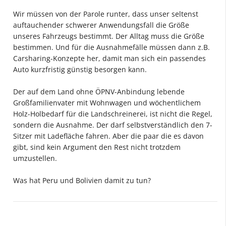
effektiven Verbrenner mit einem Verbrauch von 2 oder
Wir müssen von der Parole runter, dass unser seltenst
drei ltr./100 km? Um so einen deutlich breiteren
auftauchender schwerer Anwendungsfall die Größe
Verwendungsbereich abzudecken.
unseres Fahrzeugs bestimmt. Der Alltag muss die Größe
bestimmen. Und für die Ausnahmefälle müssen dann z.B.
Dass aber daß Linksgrünefanatiker
Carsharing-Konzepte her, damit man sich ein passendes
Kompromißlösungen nicht akzeptieren weiß man
Auto kurzfristig günstig besorgen kann.
spätestens seit Lützerath. In den peruanischen und
bolivianischen Anden sieht man das, was man uns in
Der auf dem Land ohne ÖPNV-Anbindung lebende
Europa als Klimaschutz verkauft anders wie hier.
Großfamilienvater mit Wohnwagen und wöchentlichem
Holz-Holbedarf für die Landschreinerei, ist nicht die Regel,
sondern die Ausnahme. Der darf selbstverständlich den 7-
Sitzer mit Ladefläche fahren. Aber die paar die es davon
gibt, sind kein Argument den Rest nicht trotzdem
umzustellen.
Was hat Peru und Bolivien damit zu tun?