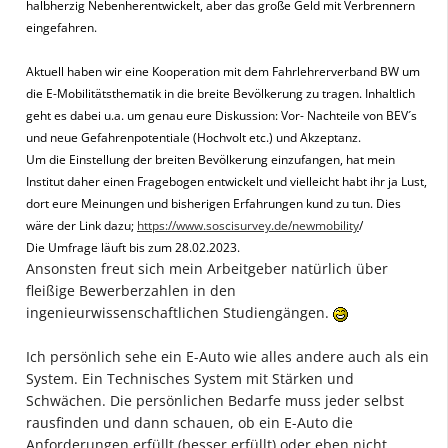
halbherzig Nebenherentwickelt, aber das große Geld mit Verbrennern
eingefahren.
Aktuell haben wir eine Kooperation mit dem Fahrlehrerverband BW um
die E-Mobilitätsthematik in die breite Bevölkerung zu tragen. Inhaltlich
geht es dabei u.a. um genau eure Diskussion: Vor- Nachteile von BEV´s
und neue Gefahrenpotentiale (Hochvolt etc.) und Akzeptanz.
Um die Einstellung der breiten Bevölkerung einzufangen, hat mein
Institut daher einen Fragebogen entwickelt und vielleicht habt ihr ja Lust,
dort eure Meinungen und bisherigen Erfahrungen kund zu tun. Dies
wäre der Link dazu;
https://www.soscisurvey.de/newmobility
/
Die Umfrage läuft bis zum 28.02.2023.
Ansonsten freut sich mein Arbeitgeber natürlich über
fleißige Bewerberzahlen in den
ingenieurwissenschaftlichen Studiengängen.
Ich persönlich sehe ein E-Auto wie alles andere auch als ein
System. Ein Technisches System mit Stärken und
Schwächen. Die persönlichen Bedarfe muss jeder selbst
rausfinden und dann schauen, ob ein E-Auto die
Anforderungen erfüllt (besser erfüllt) oder eben nicht.