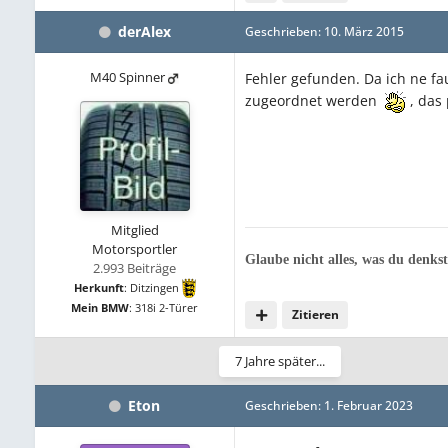
derAlex
Geschrieben:
10. März 2015
M40 Spinner
Fehler gefunden. Da ich ne fa
zugeordnet werden
, das 
Mitglied
Motorsportler
Glaube nicht alles, was du denkst
2.993 Beiträge
Herkunft
:
Ditzingen
Mein BMW
:
318i 2-Türer
Zitieren
7 Jahre später...
Eton
Geschrieben:
1. Februar 2023