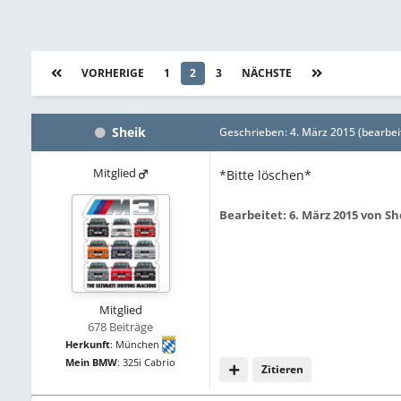
VORHERIGE
1
2
3
NÄCHSTE
Seite 2 
Sheik
Geschrieben:
4. März 2015
(bearbei
Mitglied
*Bitte löschen*
Bearbeitet:
6. März 2015
von Sh
Mitglied
678 Beiträge
Herkunft
:
München
Mein BMW
:
325i Cabrio
Zitieren