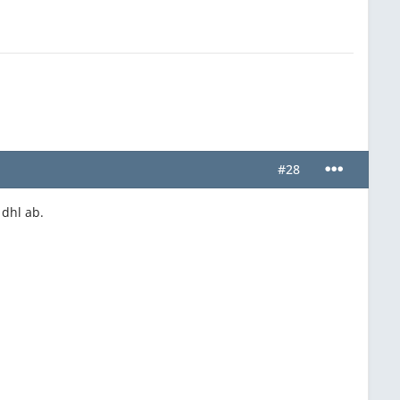
#28
 dhl ab.