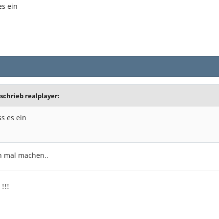
es ein
schrieb realplayer:
s es ein
n mal machen..
 !!!