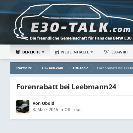
BEREICHE
NEUE INHALTE
E30-WIKI
Startseite
E30-Talk.com
Off-Topic
Forenrabatt bei Lee
Forenrabatt bei Leebmann24
Von
Obold
3. März 2015
in
Off-Topic