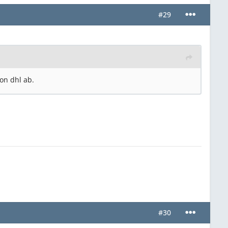
#29
on dhl ab.
#30