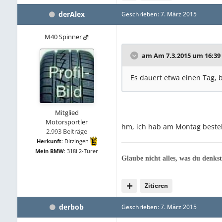
derAlex
Geschrieben:
7. März 2015
M40 Spinner
am Am 7.3.2015 um 16:39
Es dauert etwa einen Tag, 
Mitglied
Motorsportler
hm, ich hab am Montag bestel
2.993 Beiträge
Herkunft
:
Ditzingen
Mein BMW
:
318i 2-Türer
Glaube nicht alles, was du denkst
Zitieren
derbob
Geschrieben:
7. März 2015