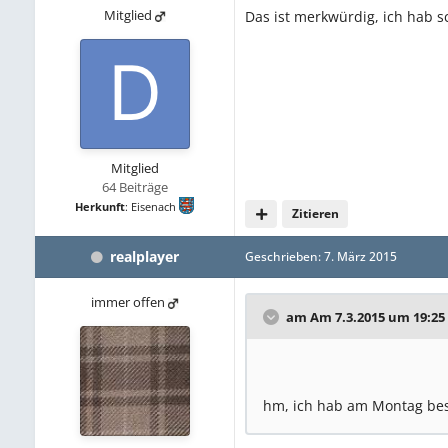
Mitglied
Das ist merkwürdig, ich hab s
Mitglied
64 Beiträge
Herkunft
:
Eisenach
Zitieren
realplayer
Geschrieben:
7. März 2015
immer offen
am Am 7.3.2015 um 19:25 
hm, ich hab am Montag best