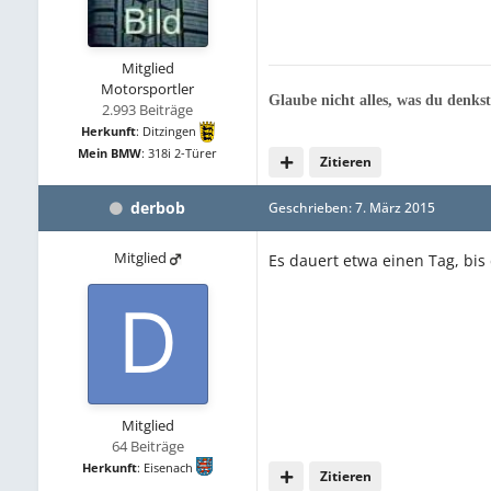
Mitglied
Motorsportler
Glaube nicht alles, was du denkst
2.993 Beiträge
Herkunft
:
Ditzingen
Mein BMW
:
318i 2-Türer
Zitieren
derbob
Geschrieben:
7. März 2015
Mitglied
Es dauert etwa einen Tag, bis
Mitglied
64 Beiträge
Herkunft
:
Eisenach
Zitieren