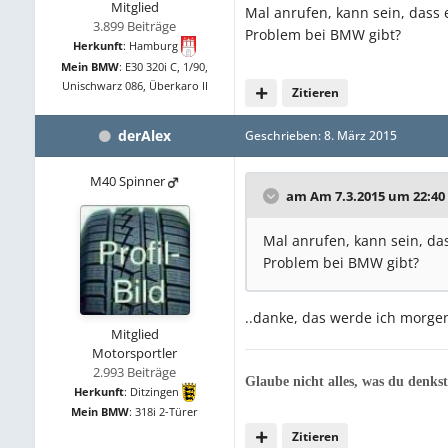
Mitglied
Mal anrufen, kann sein, dass 
3.899 Beiträge
Problem bei BMW gibt?
Herkunft
:
Hamburg
Mein BMW
:
E30 320i C, 1/90,
Unischwarz 086, Überkaro II
Zitieren
derAlex
Geschrieben:
8. März 2015
M40 Spinner
am Am 7.3.2015 um 22:40 
Mal anrufen, kann sein, das
Problem bei BMW gibt?
..danke, das werde ich morge
Mitglied
Motorsportler
2.993 Beiträge
Glaube nicht alles, was du denkst
Herkunft
:
Ditzingen
Mein BMW
:
318i 2-Türer
Zitieren