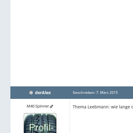
derAlex
Geschrieben:
7. März 2015
M40 Spinner
Thema Leebmann: wie lange da