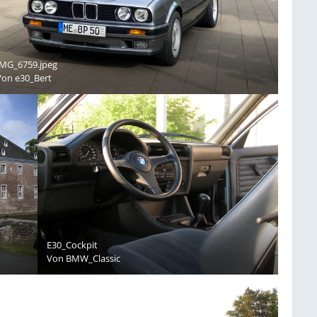
IMG_6759.jpeg
Von
e30_Bert
E30_Cockpit
Von
BMW_Classic