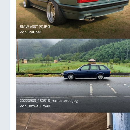
BMW e30T (9).JPG
Von
Stauber
20220903_180318_remastered.jpg
Von
Bmwe30m40