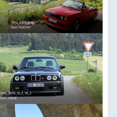
IMG_6309.jpeg
Von
Tom101
IMG_5856_tk_f_18_2
Von
.n0iz4!