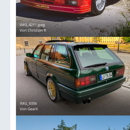
IMG_4211.jpeg
Von
Christian R
IMG_9356
Von
GearX