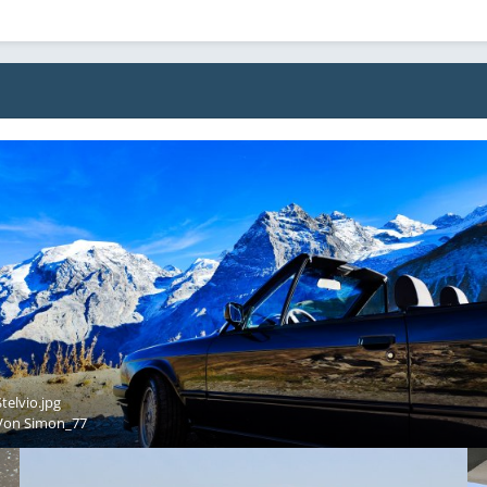
Stelvio.jpg
Von
Simon_77