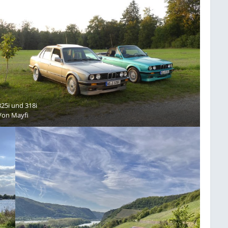
325i und 318i
Von
Mayfi