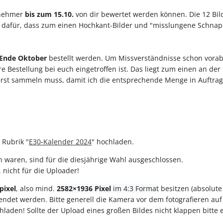
lnehmer
bis zum 15.10.
von dir bewertet werden können. Die 12 Bi
s dafür, dass zum einen Hochkant-Bilder und "misslungene Schnapp
 Ende Oktober
bestellt werden. Um Missverständnisse schon vorab 
re Bestellung bei euch eingetroffen ist. Das liegt zum einen an d
erst sammeln muss, damit ich die entsprechende Menge in Auftrag 
Rubrik "
E30-Kalender 2024
" hochladen.
en waren, sind für die diesjährige Wahl ausgeschlossen.
 nicht für die Uploader!
pixel
,
also mind.
2582×1936 Pixel
im 4:3 Format
besitzen (absolut
det werden. Bitte generell die Kamera vor dem fotografieren auf d
aden! Sollte der Upload eines großen Bildes nicht klappen bitte e