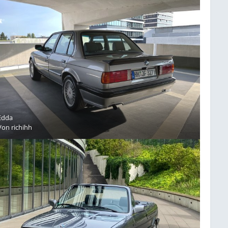
Edda
Von
richihh