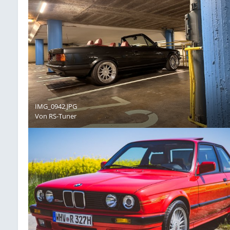
IMG_0942.JPG
Von
RS-Tuner