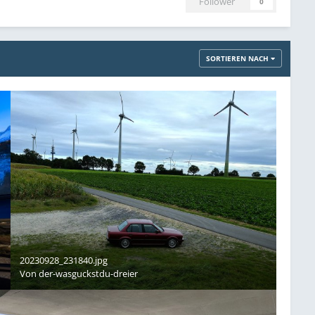
Follower
0
SORTIEREN NACH
20230928_231840.jpg
Von
der-wasguckstdu-dreier