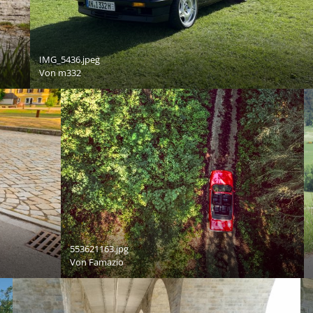
IMG_5436.jpeg
Von
m332
553621163.jpg
Von
Famazio