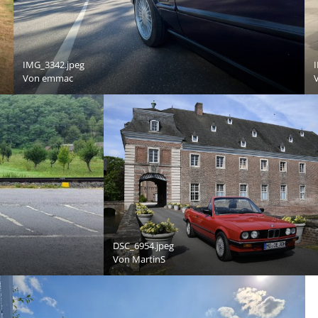
IMG_3342.jpeg
Von
emmac
DSC_6954.jpeg
Von
MartinS