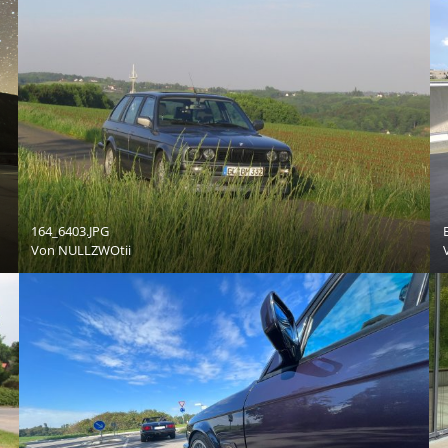
164_6403.JPG
Von
NULLZWOtii