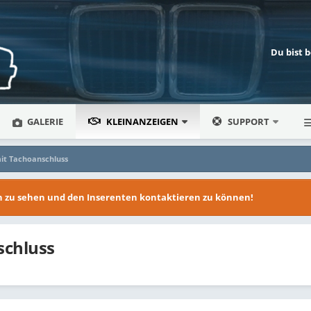
Du bist 
GALERIE
KLEINANZEIGEN
SUPPORT
it Tachoanschluss
en zu sehen und den Inserenten kontaktieren zu können!
schluss