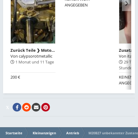
ANGEGEBEN
Zurück Teile ❯ Motor, Getriebe, Diff SUCHE M62B44TU Zylinderkopf 5-8 / Fahrerseite vom E39
Zusatzluf
Von
calypsorotmetallic
Von
italia
1 Monat und 11 Tage
29 Tage
Stunden
200 €
KEINEN W
ANGEGEB
Startseite
Kleinanzeigen
Antrieb
M20B27 unbekannter Zustan