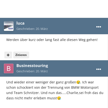
luca
Geschrieben:
20. März
Werden über kurz oder lang fast alle diesen Weg gehen!
Zitieren
Businesstouring
Geschrieben:
20. März
Und wieder einer weniger der ganz großen
. Ich war
😪
schon schockiert von der Trennung von BMW Motorsport
und Team Schnitzer. Und nun das.....Charlie,sei froh das du
dass nicht mehr erleben musst
😪