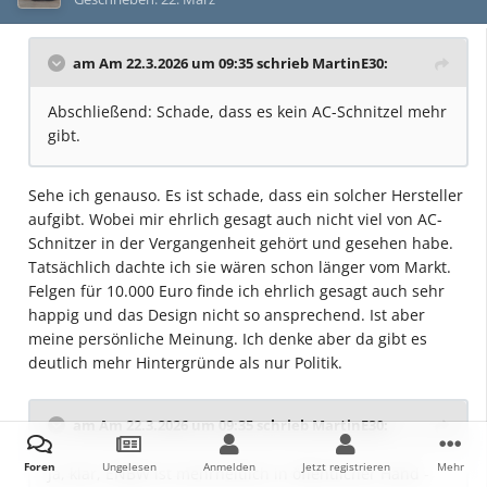
am Am 22.3.2026 um 09:35 schrieb
MartinE30
:
Abschließend: Schade, dass es kein AC-Schnitzel mehr
gibt.
Sehe ich genauso. Es ist schade, dass ein solcher Hersteller
aufgibt. Wobei mir ehrlich gesagt auch nicht viel von AC-
Schnitzer in der Vergangenheit gehört und gesehen habe.
Tatsächlich dachte ich sie wären schon länger vom Markt.
Felgen für 10.000 Euro finde ich ehrlich gesagt auch sehr
happig und das Design nicht so ansprechend. Ist aber
meine persönliche Meinung. Ich denke aber da gibt es
deutlich mehr Hintergründe als nur Politik.
am Am 22.3.2026 um 09:35 schrieb
MartinE30
:
Foren
Ungelesen
Anmelden
Jetzt registrieren
Mehr
Ja, klar, ENBW ist mehrheitlich in öffentlicher Hand -