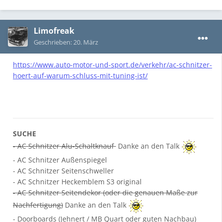
Limofreak
Geschrieben:
20. März
https://www.auto-motor-und-sport.de/verkehr/ac-schnitzer-
hoert-auf-warum-schluss-mit-tuning-ist/
SUCHE
- AC Schnitzer Alu-Schaltknauf
Danke an den Talk
- AC Schnitzer Außenspiegel
- AC Schnitzer Seitenschweller
- AC Schnitzer Heckemblem S3 original
- AC Schnitzer Seitendekor (oder die genauen Maße zur
Nachfertigung)
Danke an den Talk
- Doorboards (Jehnert / MB Quart oder guten Nachbau)