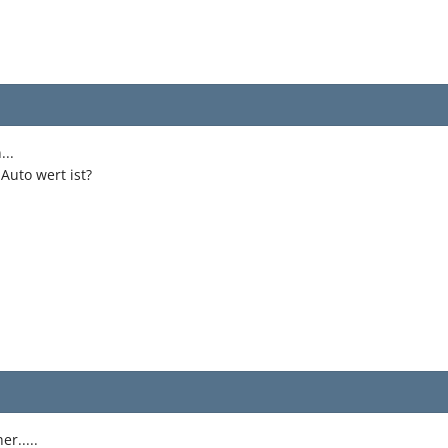
...
 Auto wert ist?
r.....