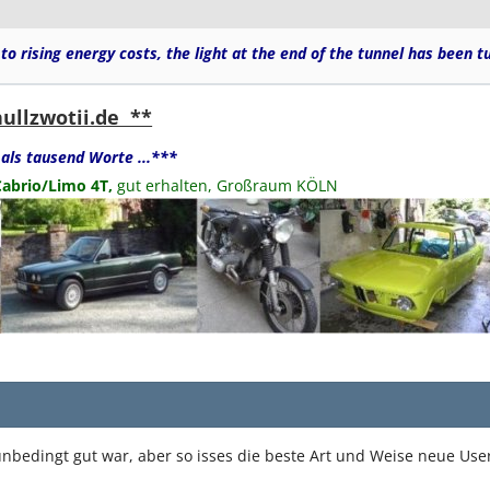
to rising energy costs, the light at the end of the tunnel has been t
nullzwotii.de **
als tausend Worte ...***
Cabrio/Limo 4T,
gut erhalten, Großraum KÖLN
bedingt gut war, aber so isses die beste Art und Weise neue User