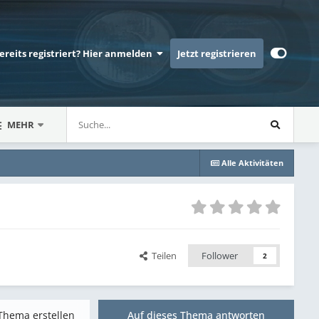
bereits registriert? Hier anmelden
Jetzt registrieren
MEHR
Alle Aktivitäten
Teilen
Follower
2
Thema erstellen
Auf dieses Thema antworten