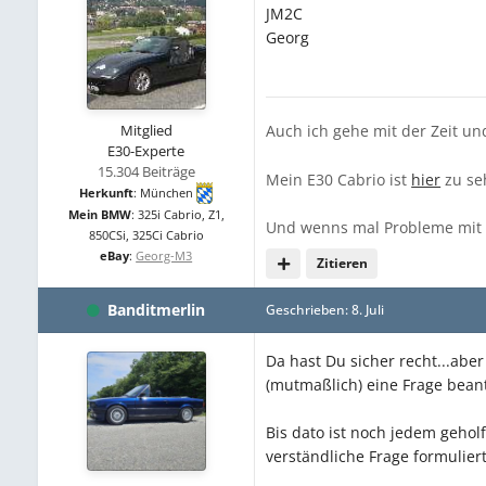
JM2C
Georg
Mitglied
Auch ich gehe mit der Zeit un
E30-Experte
15.304 Beiträge
Mein E30 Cabrio ist
hier
zu se
Herkunft
:
München
Mein BMW
:
325i Cabrio, Z1,
Und wenns mal Probleme mit
850CSi, 325Ci Cabrio
eBay
:
Georg-M3
Zitieren
Banditmerlin
Geschrieben:
8. Juli
Da hast Du sicher recht...aber
(mutmaßlich) eine Frage beant
Bis dato ist noch jedem gehol
verständliche Frage formuliert