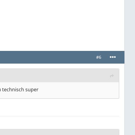
#6
u technisch super