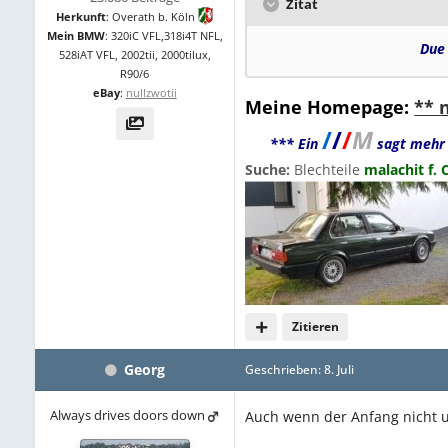
Zitat
Herkunft
:
Overath b. Köln
Mein BMW
:
320iC VFL,318i4T NFL,
Due 
528iAT VFL, 2002tii, 2000tilux,
R90/6
eBay
:
nullzwotii
Meine Homepage:
** 
/
/
/
M
*** Ein
sagt mehr 
Suche:
Blechteile
malachit f. 
Zitieren
Georg
Geschrieben:
8. Juli
Always drives doors down
Auch wenn der Anfang nicht un