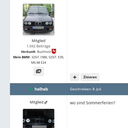
Mitglied
1.942 Beiträge
Herkunft
:
Buchholz
Mein BMW
:
325iT.1988, 525iT. E39,
M6 88 E24
Zitieren
helheb
Geschrieben:
8. Juli
Mitglied
wo sind Sommerferien?