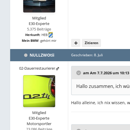
Mitglied
E30-Experte
5.375 Beiträge
Herkunft
:
HEB
Mein BMW
:
gehört mir
Zitieren
NULLZWOtii
Geschrieben:
8. Juli
02-Dauerrestaurierer
am Am 7.7.2026 um 10:13
Hallo zusammen, ich wü
Hallo alleine, ich nix wissen
Mitglied
E30-Experte
Motorsportler
23.086 Beiträge