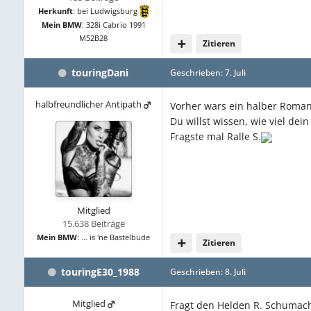
Herkunft
:
bei Ludwigsburg
Mein BMW
:
328i Cabrio 1991
M52B28
Zitieren
touringDani
Geschrieben:
7. Juli
halbfreundlicher Antipath
Vorher wars ein halber Roman
Du willst wissen, wie viel dein
Fragste mal Ralle S.
Mitglied
15.638 Beiträge
Mein BMW
:
... is 'ne Bastelbude
Zitieren
touringE30_1988
Geschrieben:
8. Juli
Mitglied
Fragt den Helden R. Schumache