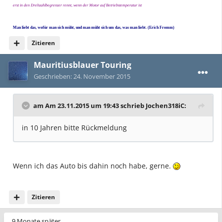
erst in den Drehzahlbegrenzer rennt, wenn der Motor auf Betriebstemperatur ist
Man liebt das, wofür man sich müht, und man müht sich um das, was man liebt.
(Erich Fromm)
Zitieren
Mauritiusblauer Touring
Geschrieben:
24. November 2015
am Am 23.11.2015 um 19:43 schrieb Jochen318iC:
in 10 Jahren bitte Rückmeldung
Wenn ich das Auto bis dahin noch habe, gerne.
Zitieren
9 Monate später...