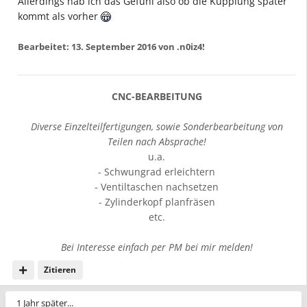
Allerdings hab ich das Gefühl also ob die Kupplung später
kommt als vorher
Bearbeitet:
13. September 2016
von .n0iz4!
CNC-BEARBEITUNG
Diverse Einzelteilfertigungen, sowie Sonderbearbeitung von
Teilen nach Absprache!
u.a.
- Schwungrad erleichtern
- Ventiltaschen nachsetzen
- Zylinderkopf planfräsen
etc.
Bei Interesse einfach per PM bei mir melden!
Zitieren
1 Jahr später...