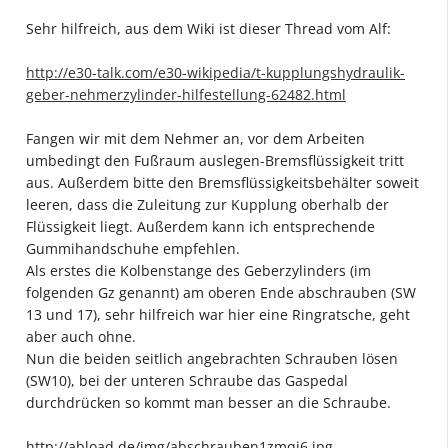
Sehr hilfreich, aus dem Wiki ist dieser Thread vom Alf:
http://e30-talk.com/e30-wikipedia/t-kupplungshydraulik-
geber-nehmerzylinder-hilfestellung-62482.html
Fangen wir mit dem Nehmer an, vor dem Arbeiten
umbedingt den Fußraum auslegen-Bremsflüssigkeit tritt
aus. Außerdem bitte den Bremsflüssigkeitsbehälter soweit
leeren, dass die Zuleitung zur Kupplung oberhalb der
Flüssigkeit liegt. Außerdem kann ich entsprechende
Gummihandschuhe empfehlen.
Als erstes die Kolbenstange des Geberzylinders (im
folgenden Gz genannt) am oberen Ende abschrauben (SW
13 und 17), sehr hilfreich war hier eine Ringratsche, geht
aber auch ohne.
Nun die beiden seitlich angebrachten Schrauben lösen
(SW10), bei der unteren Schraube das Gaspedal
durchdrücken so kommt man besser an die Schraube.
http://abload.de/img/abschrauben1zmqi6.jpg