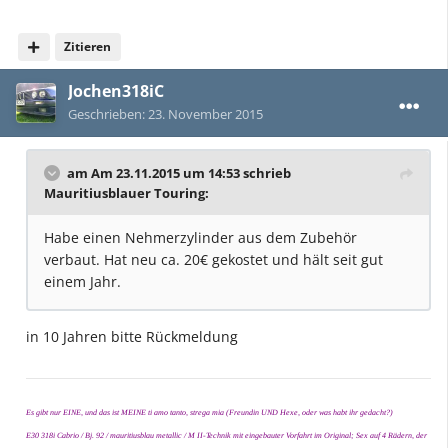
Zitieren
Jochen318iC
Geschrieben:
23. November 2015
am Am 23.11.2015 um 14:53 schrieb
Mauritiusblauer Touring:
Habe einen Nehmerzylinder aus dem Zubehör
verbaut. Hat neu ca. 20€ gekostet und hält seit gut
einem Jahr.
in 10 Jahren bitte Rückmeldung
Es gibt nur EINE, und das ist MEINE ti amo tanto, strega mia (Freundin UND Hexe, oder was habt ihr gedacht?)
E30 318i Cabrio / Bj. 92 / mauritiusblau metallic / M II-Technik mit eingebauter Vorfahrt im Original; Sex auf 4 Rädern, der