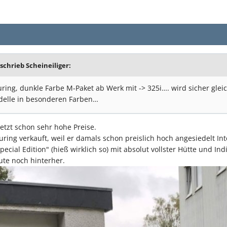
 schrieb
Scheineiliger
:
ring, dunkle Farbe M-Paket ab Werk mit -> 325i…. wird sicher glei
delle in besonderen Farben…
jetzt schon sehr hohe Preise.
uring verkauft, weil er damals schon preislich hoch angesiedelt I
ial Edition" (hieß wirklich so) mit absolut vollster Hütte und Ind
ute noch hinterher.