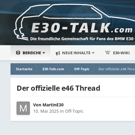
BEREICHE
NEUE INHALTE
E30-WIKI
Startseite
E30-Talk.com
Off-Topic
Der offizielle e46 Thr
Der offizielle e46 Thread
Von
MartinE30
10. Mai 2025
in
Off-Topic