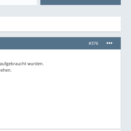
#376
t aufgebraucht wurden.
iehen.