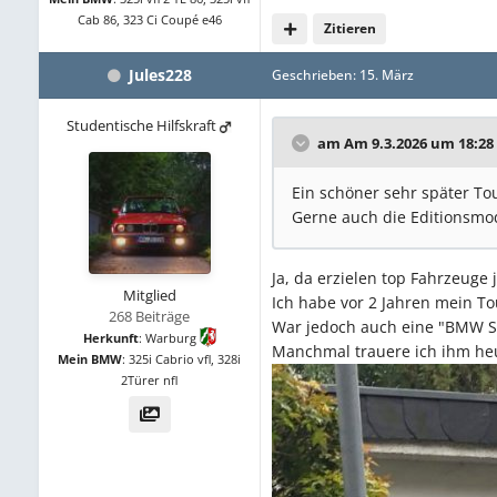
Cab 86, 323 Ci Coupé e46
Zitieren
Jules228
Geschrieben:
15. März
Studentische Hilfskraft
am Am 9.3.2026 um 18:28
Ein schöner sehr später Tou
Gerne auch die Editionsmo
Ja, da erzielen top Fahrzeuge 
Mitglied
Ich habe vor 2 Jahren mein To
268 Beiträge
War jedoch auch eine "BMW Spec
Herkunft
:
Warburg
Manchmal trauere ich ihm he
Mein BMW
:
325i Cabrio vfl, 328i
2Türer nfl