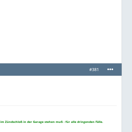
#381
 im Zündschloß in der Garage stehen muß - für alle dringenden Fälle.