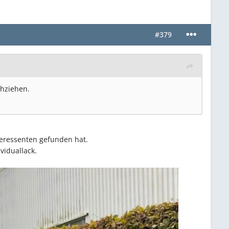
#379
chziehen.
nteressenten gefunden hat.
ividuallack.