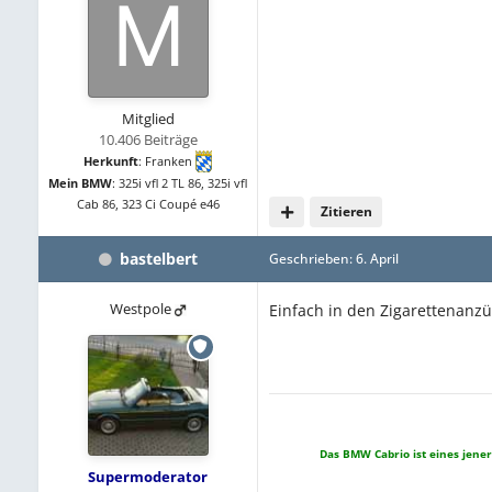
Mitglied
10.406 Beiträge
Herkunft
:
Franken
Mein BMW
:
325i vfl 2 TL 86, 325i vfl
Cab 86, 323 Ci Coupé e46
Zitieren
bastelbert
Geschrieben:
6. April
Westpole
Einfach in den Zigarettenanzü
Das BMW Cabrio ist eines jener
Supermoderator