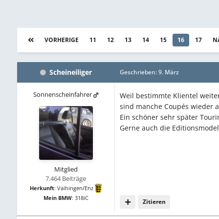
VORHERIGE
11
12
13
14
15
16
17
N
Scheineiliger
Geschrieben:
9. März
Sonnenscheinfahrer
Weil bestimmte Klientel weite
sind manche Coupés wieder at
Ein schöner sehr später Touri
Gerne auch die Editionsmode
Mitglied
7.464 Beiträge
Herkunft
:
Vaihingen/Enz
Mein BMW
:
318iC
Zitieren