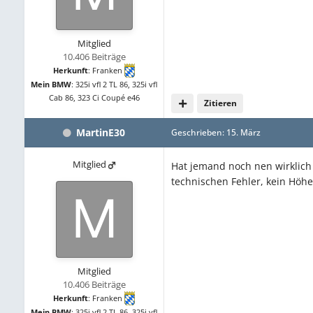
Mitglied
10.406 Beiträge
Herkunft
:
Franken
Mein BMW
:
325i vfl 2 TL 86, 325i vfl
Cab 86, 323 Ci Coupé e46
Zitieren
MartinE30
Geschrieben:
15. März
Mitglied
Hat jemand noch nen wirklich 
technischen Fehler, kein Höhe
Mitglied
10.406 Beiträge
Herkunft
:
Franken
Mein BMW
:
325i vfl 2 TL 86, 325i vfl