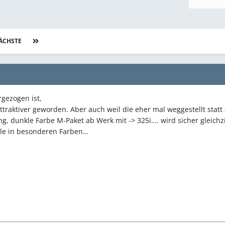
ÄCHSTE
Seite 16 von 17
rgezogen ist,
traktiver geworden. Aber auch weil die eher mal weggestellt stat
ng, dunkle Farbe M-Paket ab Werk mit -> 325i…. wird sicher gleichz
lle in besonderen Farben…