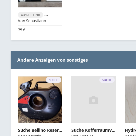
BMW E30 M3 E34 M5 Prospekt
AUSSTEHEND
ABGELAUFEN
Von
Sebastiano
75 €
Andere Anzeigen von sonstiges
SUCHE
SUCHE
Suche Bellino Reservekanister
Suche Kofferraumvekleidungen Cabrio VFL mit man. Verdeck