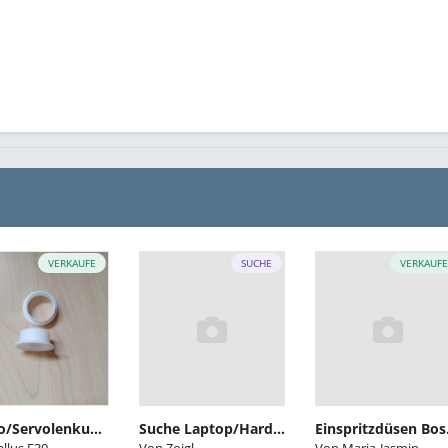
e
VERKAUFE
SUCHE
VERKAUF
Hydro/Servolenkung Überholung Führungsbuchsen
Suche Laptop/Hardware/Software-Verleih zum Auslesen von meinen S50b32
Einspr