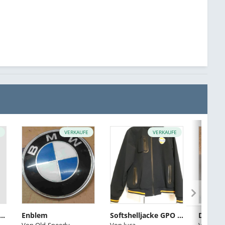
E
VERKAUFE
VERKAUFE
itzdüsen Bosch 0 280 150 211 4 Stück
Enblem
Softshelljacke GPO Originals