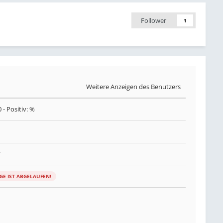
Follower
1
Weitere Anzeigen des Benutzers
0
- Positiv: %
T
IGE IST ABGELAUFEN!