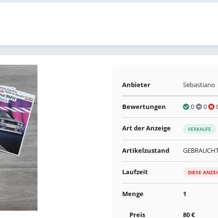
Anbieter
Sebastiano
Bewertungen
0
0
Art der Anzeige
VERKAUFE
Artikelzustand
GEBRAUCH
Laufzeit
DIESE ANZE
Menge
1
Preis
80 €