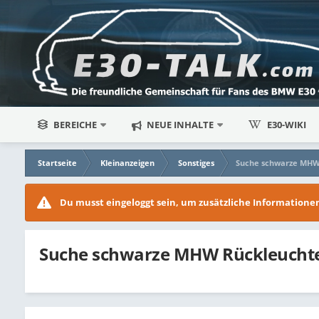
BEREICHE
NEUE INHALTE
E30-WIKI
Startseite
Kleinanzeigen
Sonstiges
Suche schwarze MHW
Du musst eingeloggt sein, um zusätzliche Information
Suche schwarze MHW Rückleucht