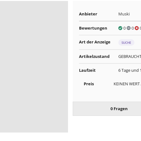
Anbieter
Muski
Bewertungen
0
0
Art der Anzeige
SUCHE
Artikelzustand
GEBRAUCH
Laufzeit
6 Tage und 
Preis
KEINEN WERT
0 Fragen