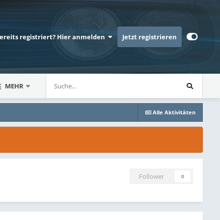
bereits registriert? Hier anmelden
Jetzt registrieren
MEHR
Alle Aktivitäten
Follower
0