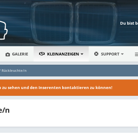
Du bist 
GALERIE
KLEINANZEIGEN
SUPPORT
 Rückleuchte/n
en zu sehen und den Inserenten kontaktieren zu können!
e/n