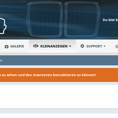
Du bist 
GALERIE
KLEINANZEIGEN
SUPPORT
le
en zu sehen und den Inserenten kontaktieren zu können!