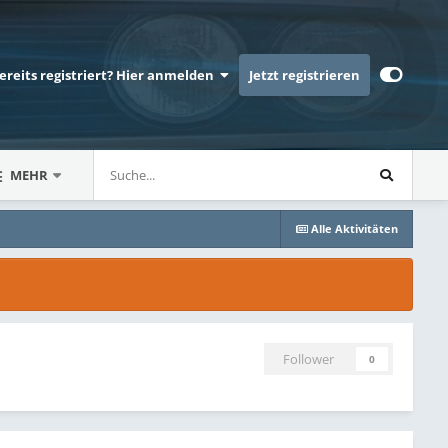
bereits registriert? Hier anmelden
Jetzt registrieren
MEHR
Alle Aktivitäten
Follower
0