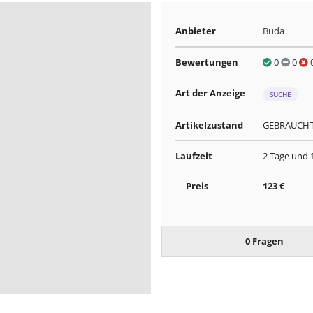
Anbieter
Buda
Bewertungen
0
0
Art der Anzeige
SUCHE
Artikelzustand
GEBRAUCH
Laufzeit
2 Tage und 
Preis
123 €
0 Fragen