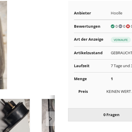
Anbieter
Hoolle
Bewertungen
0
0
Art der Anzeige
VERKAUFE
Artikelzustand
GEBRAUCH
Laufzeit
7 Tage und 
Menge
1
Preis
KEINEN WERT
0 Fragen