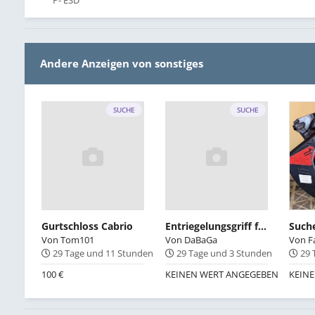
P- ESD
Andere Anzeigen von sonstiges
SUCHE
SUCHE
Gurtschloss Cabrio
Entriegelungsgriff für Verdeck E30 Cabrio
Von
Tom101
Von
DaBaGa
Von
F
29 Tage und 11 Stunden
29 Tage und 3 Stunden
29 
100 €
KEINEN WERT ANGEGEBEN
KEIN