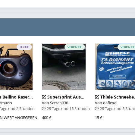
SUCHE
VERKAUFE
VERKAUF
Suche Bellino Reservekanister
Supersprint Auspuffanlage 325i mit ABE
Thiele Schneeketten (Schnellmontage)
amazio
Von
Sertan030
Von
daflexel
Tage und 2 Stunden
28 Tage und 15 Stunden
28 Tage und 5 Stu
EN WERT ANGEGEBEN
400 €
15 €