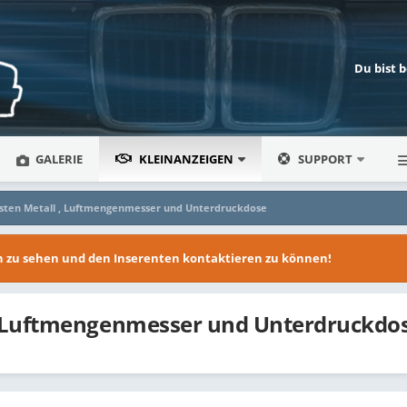
Du bist 
GALERIE
KLEINANZEIGEN
SUPPORT
asten Metall , Luftmengenmesser und Unterdruckdose
en zu sehen und den Inserenten kontaktieren zu können!
 , Luftmengenmesser und Unterdruckdo