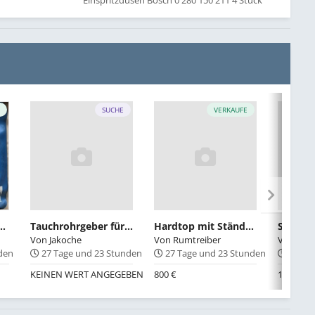
Einspritzdüsen Bosch 0 280 150 211 4 Stück
E
SUCHE
VERKAUFE
Tauchrohrgeber für E30 vVFL 16141178847
Hardtop mit Ständer e30
Von
Jakoche
Von
Rumtreiber
Von
Abfa
nden
27 Tage und 23 Stunden
27 Tage und 23 Stunden
27 Ta
KEINEN WERT ANGEGEBEN
800 €
123 €