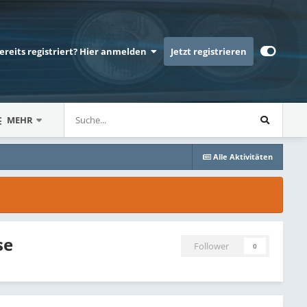
bereits registriert? Hier anmelden
Jetzt registrieren
MEHR
Alle Aktivitäten
se
Follower
0