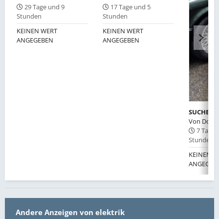
29 Tage und 9
17 Tage und 5
Stunden
Stunden
KEINEN WERT
KEINEN WERT
ANGEGEBEN
ANGEGEBEN
Von
Don R
7 Tage 
Stunden
KEINEN W
ANGEGEB
Andere Anzeigen von elektrik