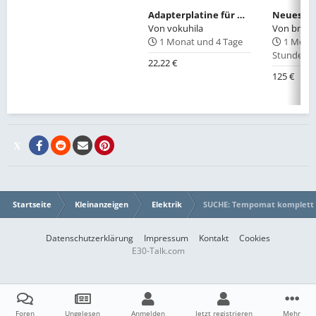
Adapterplatine für Umbau Si-Platine von Akku`s auf Lithiumzellen
Von
vokuhila
Von
bmwt
1 Monat und 4 Tage
1 Monat
Stunde
22,22 €
125 €
Startseite
Kleinanzeigen
Elektrik
SUCHE: Tempomat komplett
Datenschutzerklärung
Impressum
Kontakt
Cookies
E30-Talk.com
Foren
Ungelesen
Anmelden
Jetzt registrieren
Mehr