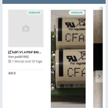
VERKAUFE
VERKAUFE
kdFi V1.4 PNP BMW M42"
Von
poldi1992
1 Monat und 18 Tage
400 €