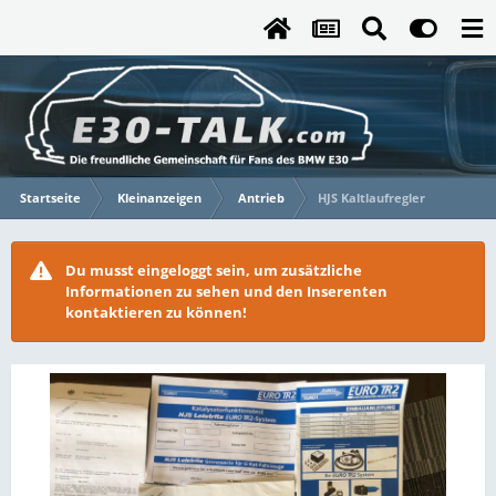
Startseite
Kleinanzeigen
Antrieb
HJS Kaltlaufregler
Du musst eingeloggt sein, um zusätzliche
Informationen zu sehen und den Inserenten
kontaktieren zu können!