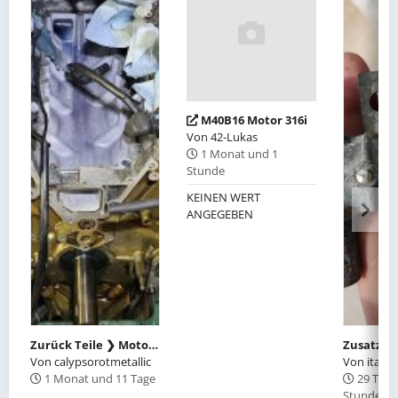
M40B16 Motor 316i
Von
42-Lukas
1 Monat und 1
Stunde
KEINEN WERT
ANGEGEBEN
Zurück Teile ❯ Motor, Getriebe, Diff SUCHE M62B44TU Zylinderkopf 5-8 / Fahrerseite vom E39
Zusatzluf
Von
calypsorotmetallic
Von
italia
1 Monat und 11 Tage
29 Tage
Stunden