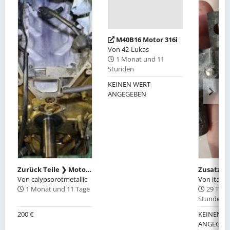
M40B16 Motor 316i
Von
42-Lukas
1 Monat und 11
Stunden
KEINEN WERT
ANGEGEBEN
Zurück Teile ❯ Motor, Getriebe, Diff SUCHE M62B44TU Zylinderkopf 5-8 / Fahrerseite vom E39
Zusatzluf
Von
calypsorotmetallic
Von
italia
1 Monat und 11 Tage
29 Tage
Stunden
200 €
KEINEN W
ANGEGEB