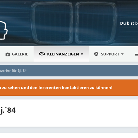
Du bist 
GALERIE
KLEINANZEIGEN
SUPPORT
erfer für Bj.´84
en zu sehen und den Inserenten kontaktieren zu können!
j.´84