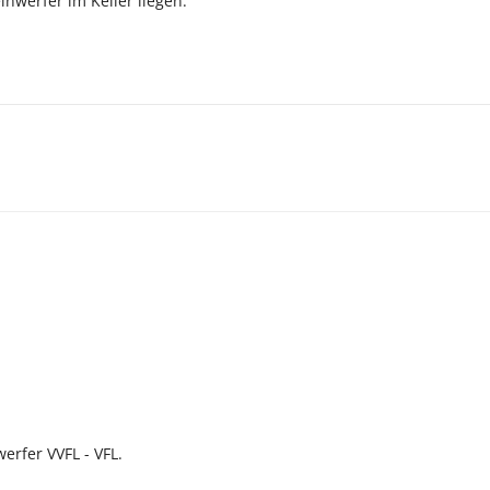
nwerfer im Keller liegen.
erfer VVFL - VFL.