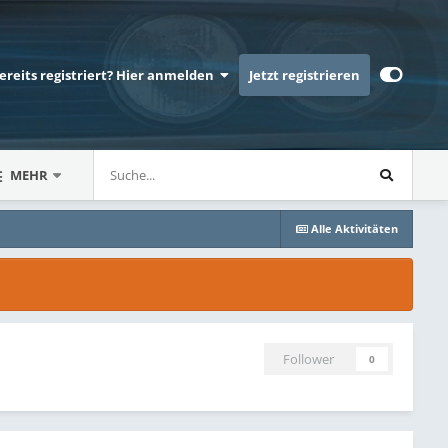
bereits registriert? Hier anmelden
Jetzt registrieren
MEHR
Alle Aktivitäten
Follower
0