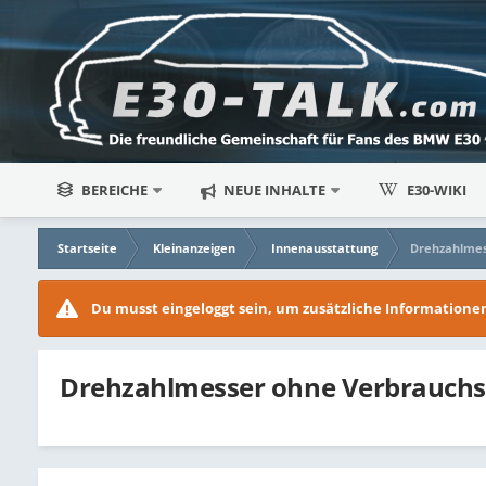
BEREICHE
NEUE INHALTE
E30-WIKI
Startseite
Kleinanzeigen
Innenausstattung
Drehzahlmes
Du musst eingeloggt sein, um zusätzliche Information
Drehzahlmesser ohne Verbrauchs