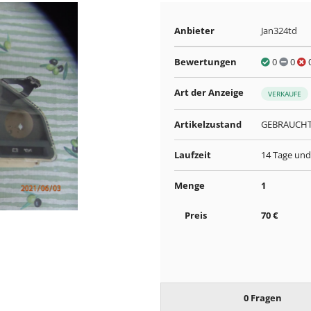
Anbieter
Jan324td
Bewertungen
0
0
Art der Anzeige
VERKAUFE
Artikelzustand
GEBRAUCH
Laufzeit
14 Tage und
Menge
1
Preis
70 €
0 Fragen