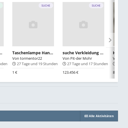
E
SUCHE
SUCHE
maanlage M20 NFL
Taschenlampe Handschuhfach
suche Verkleidung unten links ohne LWR
Von
tormentor22
Von
Pit-der Mohr
Von
dafl
unden
27 Tage und 19 Stunden
27 Tage und 17 Stunden
27 Ta
1 €
123.456 €
8 €
Alle Aktivitäten