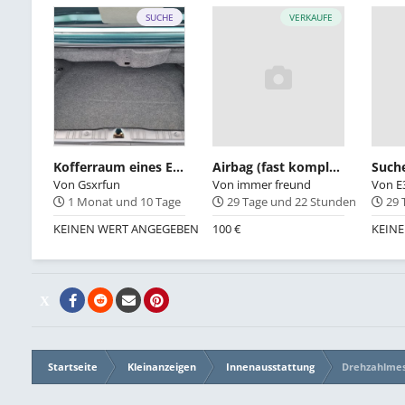
SUCHE
VERKAUFE
Kofferraum eines E30-Cabrios-OE 51471932815
Airbag (fast komplett) aus Schlachtfahrzeug.
Von
Gsxrfun
Von
immer freund
Von
E
1 Monat und 10 Tage
29 Tage und 22 Stunden
29 
KEINEN WERT ANGEGEBEN
100 €
KEIN
Startseite
Kleinanzeigen
Innenausstattung
Drehzahlmes