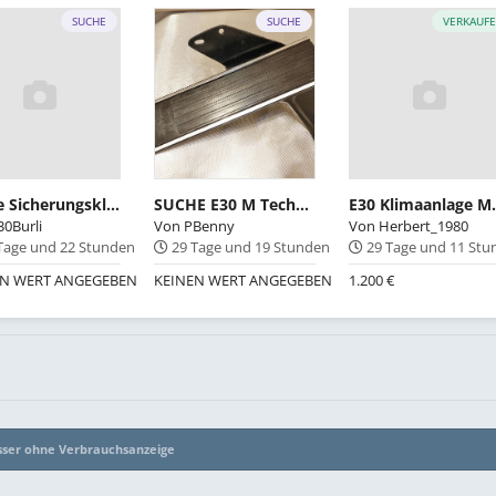
SUCHE
SUCHE
VERKAUF
Suche Sicherungsklammer für Schiebedachkurbel
SUCHE E30 M Technik Fußstütze Replika
E30 Kli
30Burli
Von
PBenny
Von
Herbert_1980
Tage und 22 Stunden
29 Tage und 19 Stunden
29 Tage und 11 St
EN WERT ANGEGEBEN
KEINEN WERT ANGEGEBEN
1.200 €
ser ohne Verbrauchsanzeige