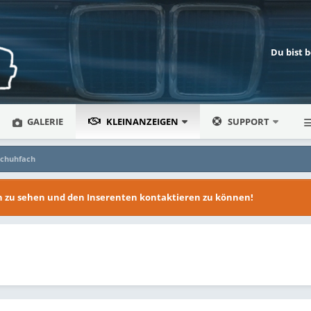
Du bist 
GALERIE
KLEINANZEIGEN
SUPPORT
schuhfach
en zu sehen und den Inserenten kontaktieren zu können!