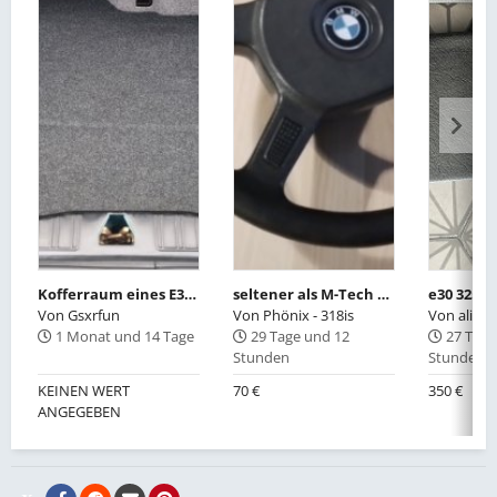
Kofferraum eines E30-Cabrios-OE 51471932815
seltener als M-Tech 1 und ALPINA Lenkrad: original Buchhalter Lenkrad ;)
Von
Gsxrfun
Von
Phönix - 318is
Von
alisa
1 Monat und 14 Tage
29 Tage und 12
27 Tage
Stunden
Stunden
KEINEN WERT
70 €
350 €
ANGEGEBEN