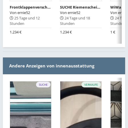
Frontklappenverschluss / Haubenschloss
SUCHE Riemenscheibe Servo 318is
Von
ernie52
Von
ernie52
Von
ernie
25 Tage und 12
24 Tage und 18
24 Tage
Stunden
Stunden
Stunden
1.234 €
1.234 €
1 €
Andere Anzeigen von innenausstattung
SUCHE
VERKAUFE