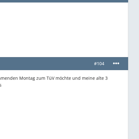
#104
kommenden Montag zum TüV möchte und meine alte 3
s