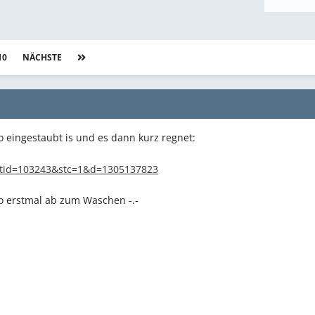
10
NÄCHSTE
Seite 5 von 494
o eingestaubt is und es dann kurz regnet:
o erstmal ab zum Waschen -.-