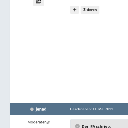
Zitieren
jenad
Geschrieben:
11. Mai 2011
Moderater
Der IFA schrieb: