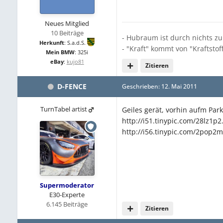
Neues Mitglied
10 Beiträge
- Hubraum ist durch nichts zu
Herkunft
:
S.a.d.S.
- "Kraft" kommt von "Kraftstoff
Mein BMW
:
325i
eBay
:
kujo81
Zitieren
D-FENCE
Geschrieben:
12. Mai 2011
TurnTabel artist
Geiles gerät, vorhin aufm Park
http://i51.tinypic.com/28lz1p2
http://i56.tinypic.com/2pop2m
Supermoderator
E30-Experte
6.145 Beiträge
Zitieren