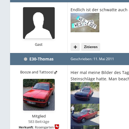
Endlich ist der schwatte auc
Gast
Zitieren
E30-Thomas
Geschrieben:
11. Mai 2011
Booze and Tattoos!
Hier mal meine Bilder des T
Steinschläge hatte. Man beac
Mitglied
583 Beiträge
Herkunft
:
Rosengarten