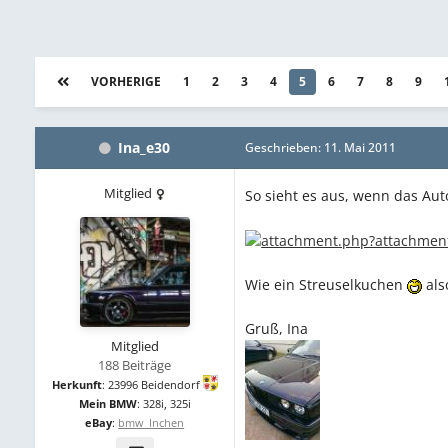
VORHERIGE
1
2
3
4
5
6
7
8
9
Ina_e30
Geschrieben:
11. Mai 2011
Mitglied
So sieht es aus, wenn das Aut
Wie ein Streuselkuchen
als
Gruß, Ina
Mitglied
188 Beiträge
Herkunft
:
23996 Beidendorf
Mein BMW
:
328i, 325i
eBay
:
bmw_Inchen