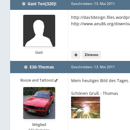
Gast Ton[320]i
Geschrieben:
13. Mai 2011
http://dav3design.files.wordp
http://www.aeu86.org/downlo
Gast
Zitieren
E30-Thomas
Geschrieben:
13. Mai 2011
Booze and Tattoos!
Mein heutiges Bild des Tages
Schönen Gruß - Thomas
Mitglied