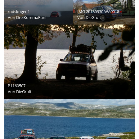
rudskogen1
IMG 20180330 WA0018
Von
DreiKommaFünf
Von
DieGruft
P1160507
Von
DieGruft