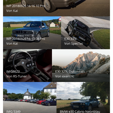
WP 20180926 16 16 10 Pro
Von
Kai
WP 20180926 16 13 08 Pro
E30 335i
Von
Kai
Von
SpecTec
IMG8622
E30 325i, Dolomiten
Von
RS-Tuner
Von
exentric
IMG 5349
BMW e30 Cabrio Neonblau