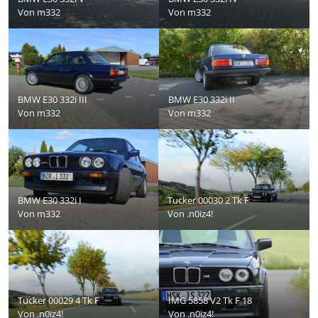
Von
m332
Von
m332
BMW E30 332i III
BMW E30 332i II
Von
m332
Von
m332
BMW E30 332i I
Tucker 00030 2 Tk F
Von
m332
Von
.n0iz4!
Tucker 00029 4 Tk F
IMG 5858 V2 Tk F 18
Von
.n0iz4!
Von
.n0iz4!