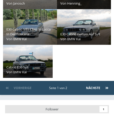
Von
Janosch
Von
Henning_
E30 Cabrio Villa Cheli In Lucca
In Der Toskana
E30 Cabrio Keitum Auf Sylt
Von
BMW Kai
Von
BMW Kai
Cabrio E30 Sylt
Von
BMW Kai
VORHERIGE
Seite 1 von 2
NÄCHSTE
Follower
1