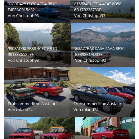
01A9D425 FD70 4FD4 B51C
815624F1 C724 4E47 8D58
F4FFAC015A32
6D17B238739B
Von
Christoph93
Von
Christoph93
9908AD90 3B38 4CEC BB1D
8DA77BA8 0A6A 4AAA 8F30
9813336525EF
BE398F1AD33E
Von
Christoph93
Von
Christoph93
Frühsommerliche Ausfahrt
Frühsommerliche Ausfahrt
Von
roland24
Von
roland24