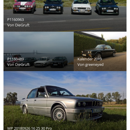
P1160963
Von
DieGruft
P1160489
Kalender 2019
Von
DieGruft
Von
greeneyed
WP 20180926 16 25 30 Pro