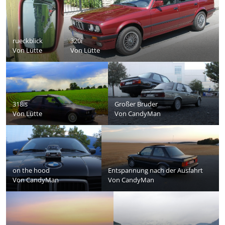
rueckblick
320i
Von
Lütte
Von
Lütte
318is
Großer Bruder
Von
Lütte
Von
CandyMan
on the hood
Entspannung nach der Ausfahrt
Von
CandyMan
Von
CandyMan