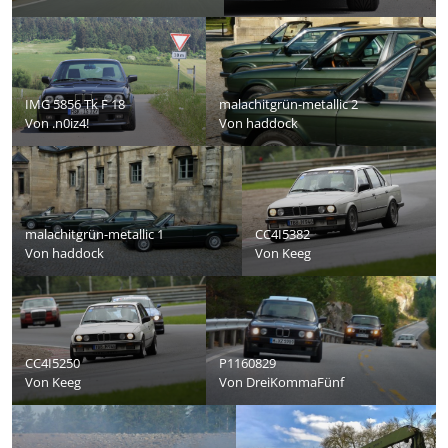
IMG 5856 Tk F 18
malachitgrün-metallic 2
Von
.n0iz4!
Von
haddock
malachitgrün-metallic 1
CC4I5382
Von
haddock
Von
Keeg
CC4I5250
P1160829
Von
Keeg
Von
DreiKommaFünf