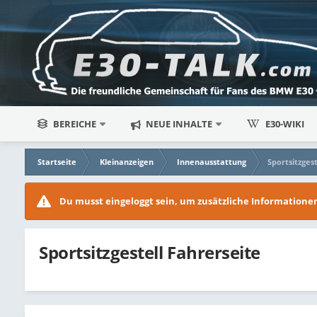
BEREICHE
NEUE INHALTE
E30-WIKI
Startseite
Kleinanzeigen
Innenausstattung
Sportsitzges
Du musst eingeloggt sein, um zusätzliche Information
Sportsitzgestell Fahrerseite