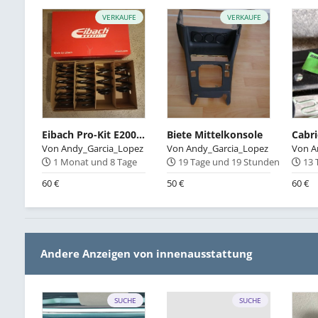
VERKAUFE
VERKAUFE
Eibach Pro-Kit E2003-240
Biete Mittelkonsole
Von
Andy_Garcia_Lopez
Von
Andy_Garcia_Lopez
Von
A
1 Monat und 8 Tage
19 Tage und 19 Stunden
13 
60 €
50 €
60 €
Andere Anzeigen von innenausstattung
SUCHE
SUCHE