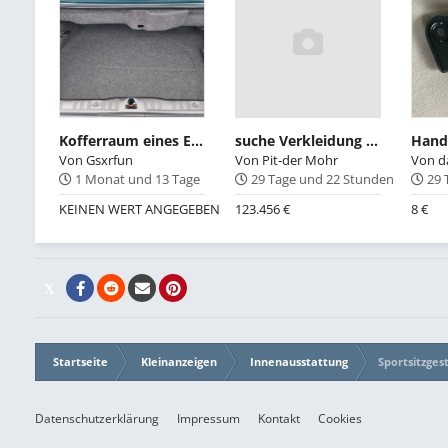
Kofferraum eines E30-Cabrios-OE 51471932815
suche Verkleidung unten links ohne LWR
Von
Gsxrfun
Von
Pit-der Mohr
Von
d
1 Monat und 13 Tage
29 Tage und 22 Stunden
29 
KEINEN WERT ANGEGEBEN
123.456 €
8 €
Startseite
Kleinanzeigen
Innenausstattung
Sportsitzges
Datenschutzerklärung
Impressum
Kontakt
Cookies