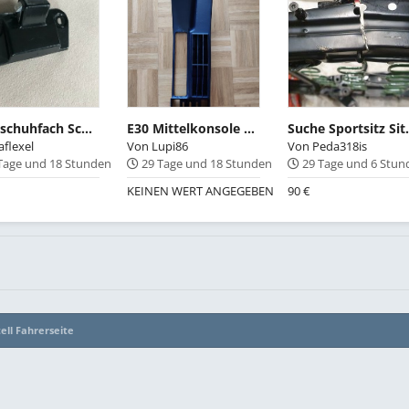
Handschuhfach Schlossfalle oben für BMW E23 E30 E34 E36 Z1 Z3
E30 Mittelkonsole Vfl Kasette 18842460
Suche Sports
aflexel
Von
Lupi86
Von
Peda318is
Tage und 18 Stunden
29 Tage und 18 Stunden
29 Tage und 6 Stu
KEINEN WERT ANGEGEBEN
90 €
tell Fahrerseite