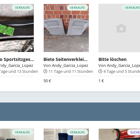
VERKAUFE
VERKAUFE
VERKAUF
Cabrio Sportsitzgestell Beifahrerseite
Biete Seitenverkleidungen 2-Türer hinten in grau
Bitte löschen
ndy_Garcia_Lopez
Von
Andy_Garcia_Lopez
Von
Andy_Garcia_Lop
Tage und 13 Stunden
11 Tage und 11 Stunden
4 Tage und 5 Stun
50 €
1 €
VERKAUFE
VERKAUFE
SUCH