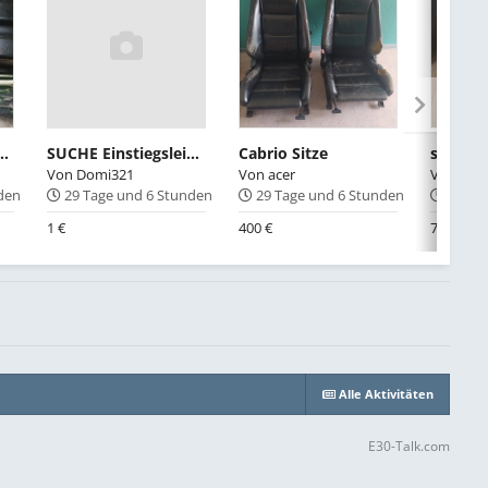
itz Sitzgestell Fahrerseite
SUCHE Einstiegsleiste Fahrerseite hinten (4-türer/Touring)
Cabrio Sitze
Von
Domi321
Von
acer
Von
Phön
nden
29 Tage und 6 Stunden
29 Tage und 6 Stunden
28 Ta
1 €
400 €
70 €
Alle Aktivitäten
E30-Talk.com