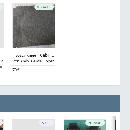
E
VERKAUFE
Cabrio Kofferraumteppich
VOLLSTÄNDIG
ez
Von
Andy_Garcia_Lopez
den
70 €
E
SUCHE
VERKAUFE