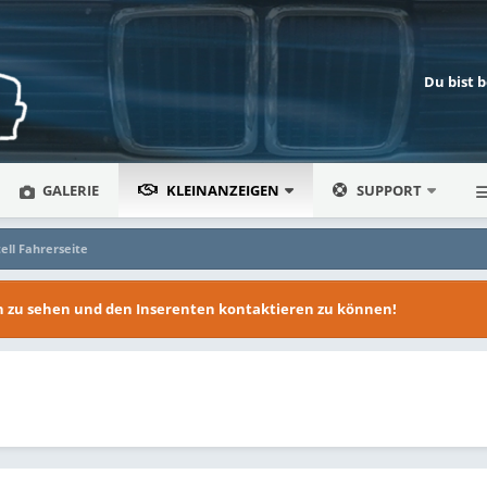
Du bist 
GALERIE
KLEINANZEIGEN
SUPPORT
tell Fahrerseite
en zu sehen und den Inserenten kontaktieren zu können!