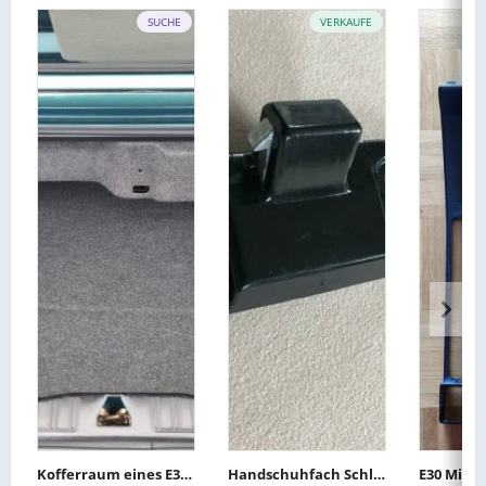
SUCHE
VERKAUFE
Kofferraum eines E30-Cabrios-OE 51471932815
Handschuhfach Schlossfalle oben für BMW E23 E30 E34 E36 Z1 Z3