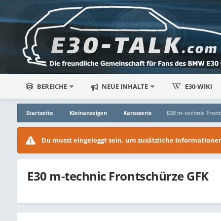
BEREICHE
NEUE INHALTE
E30-WIKI
Startseite
Kleinanzeigen
Karosserie
E30 m-technic Fron
Du musst eingeloggt sein, um zusätzliche Information
E30 m-technic Frontschürze GFK