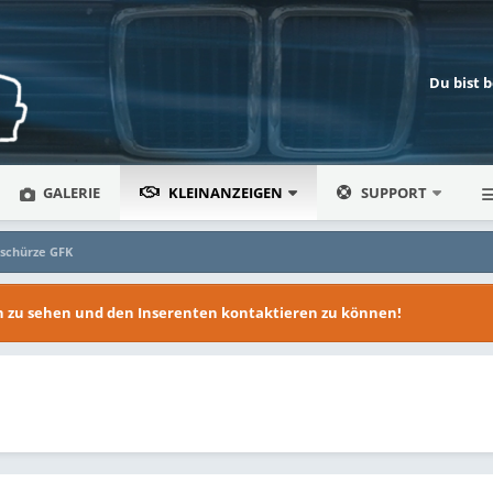
Du bist 
GALERIE
KLEINANZEIGEN
SUPPORT
tschürze GFK
en zu sehen und den Inserenten kontaktieren zu können!