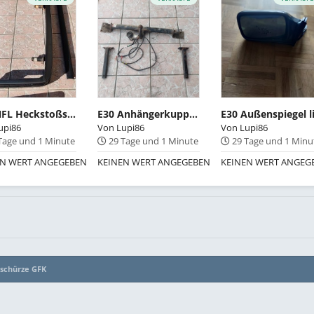
E30 NFL Heckstoßstange neu lackiert in delphingraumetallic
E30 Anhängerkupplung Bosal starr
upi86
Von
Lupi86
Von
Lupi86
Tage und 1 Minute
29 Tage und 1 Minute
29 Tage und 1 Min
EN WERT ANGEGEBEN
KEINEN WERT ANGEGEBEN
KEINEN WERT ANGEG
tschürze GFK