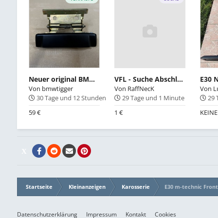
Neuer original BMW E30 Türgriff mit Grundplatte 51211923996 links
VFL - Suche Abschlussstück rechts für die Heckstoßstange und Abschleppösen vorne
Von
bmwtigger
Von
RaffNecK
Von
L
30 Tage und 12 Stunden
29 Tage und 1 Minute
29 
59 €
1 €
KEIN
Startseite
Kleinanzeigen
Karosserie
E30 m-technic Fron
Datenschutzerklärung
Impressum
Kontakt
Cookies