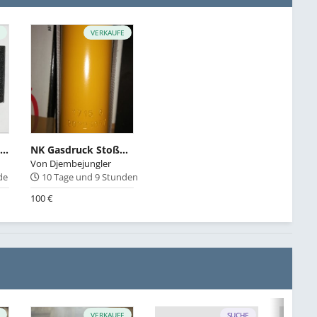
E
VERKAUFE
durchleuchtetes M Zeichen - Cockpit
NK Gasdruck Stoßdämpfer für hinten
Von
Djembejungler
nde
10 Tage und 9 Stunden
100 €
E
VERKAUFE
SUCHE