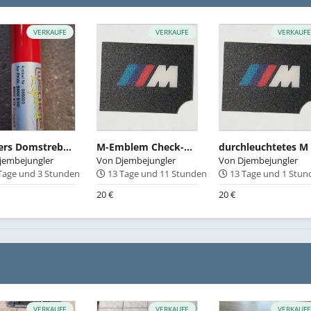
VERKAUFE
VERKAUFE
VERKAUF
Wichers Domstrebe hinten
M-Emblem Check-Control , Durchleuchtbar
jembejungler
Von
Djembejungler
Von
Djembejungler
Tage und 3 Stunden
13 Tage und 11 Stunden
13 Tage und 1 Stu
20 €
20 €
VERKAUFE
VERKAUFE
VERKAUF