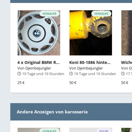
VERKAUFE
VERKAUFE
4 x Original BMW Radkappen 15 Zoll
Koni 80-1886 hinten für 02er 114/E10/E20 (1502, 1600-2, 1602, 1802, 2002)
Von
Djembejungler
Von
Djembejungler
Von
D
19 Tage und 19 Stunden
19 Tage und 19 Stunden
17 
25 €
50 €
50 €
Andere Anzeigen von karosserie
VERKAUFE
SUCHE