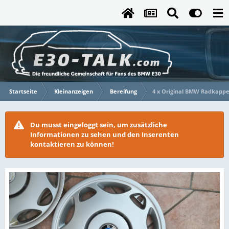
Startseite
Kleinanzeigen
Bereifung
4 x Original BMW Radkappen
Du musst eingeloggt sein, um zusätzliche
Informationen zu sehen und den Inserenten
kontaktieren zu können!