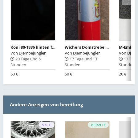
Koni 80-1886 hinten für 02er 114/E10/E20 (1502, 1600-2, 1602, 1802, 2002)
Wichers Domstrebe hinten
Von
Djembejungler
Von
Djembejungler
Von
Djemb
20 Tage und 5
17 Tage und 13
13 Tage
Stunden
Stunden
Stunden
50 €
50 €
20 €
Andere Anzeigen von bereifung
SUCHE
VERKAUFE