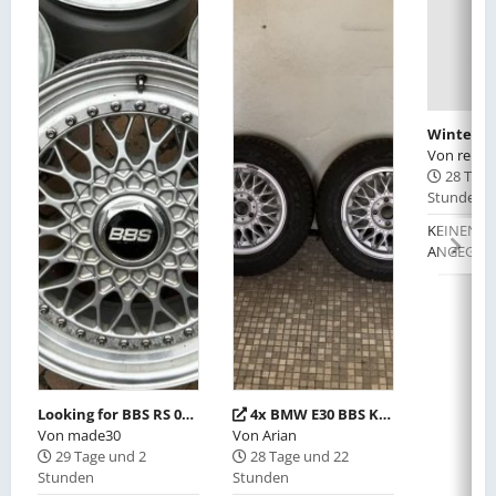
Von
relan
28 Tage
Stunden
KEINEN W
ANGEGEB
Looking for BBS RS 003 + 004
4x BMW E30 BBS Kreuzspeiche 6,5x14 Zoll Lochkreis 4x100
Von
made30
Von
Arian
29 Tage und 2
28 Tage und 22
Stunden
Stunden