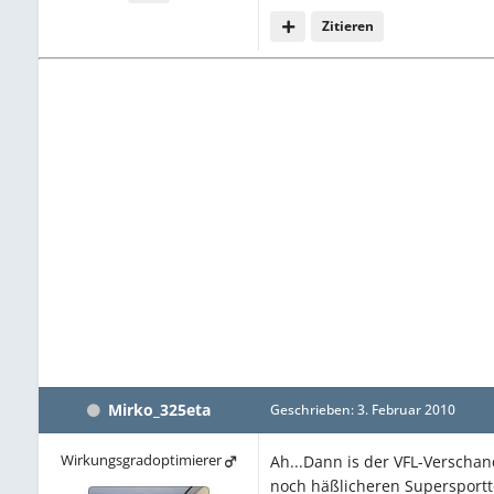
Zitieren
Mirko_325eta
Geschrieben:
3. Februar 2010
Wirkungsgradoptimierer
Ah...Dann is der VFL-Verschan
noch häßlicheren Superspor