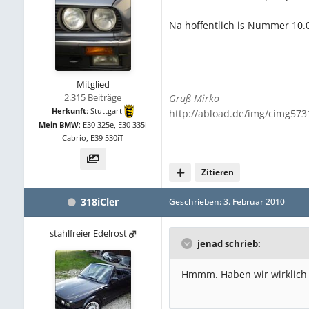
Na hoffentlich is Nummer 10.0
Mitglied
2.315 Beiträge
Gr
uß Mirko
Herkunft
:
Stuttgart
http://abload.de/img/cimg5731
Mein BMW
:
E30 325e, E30 335i
Cabrio, E39 530iT
Zitieren
318iCler
Geschrieben:
3. Februar 2010
stahlfreier Edelrost
jenad schrieb:
Hmmm. Haben wir wirklich 