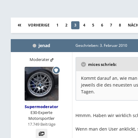
VORHERIGE
1
2
3
4
5
6
7
8
NÄCH
jenad
Geschrieben:
3. Februar 2010
Moderater
mices schrieb:
Kommt darauf an, wie man 
jeweils die des neuesten u
Tagen.
Supermoderator
E30-Experte
Hmmm. Haben wir wirklich sc
Motorsportler
17.749 Beiträge
Wenn man den User anklickt, 