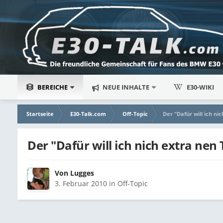
BEREICHE
NEUE INHALTE
E30-WIKI
Startseite
E30-Talk.com
Off-Topic
Der "Dafür will ich n
Der "Dafür will ich nich extra ne
Von
Lugges
3. Februar 2010
in
Off-Topic