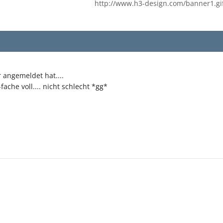
http://www.h3-design.com/banner1.gi
r angemeldet hat....
che voll.... nicht schlecht *gg*