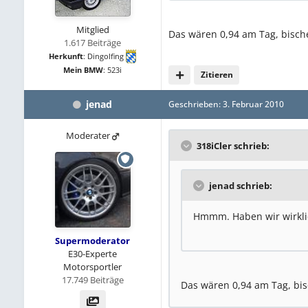
Mitglied
Das wären 0,94 am Tag, bischen
1.617 Beiträge
Herkunft
:
Dingolfing
Mein BMW
:
523i
Zitieren
jenad
Geschrieben:
3. Februar 2010
Moderater
318iCler schrieb:
jenad schrieb:
Hmmm. Haben wir wirkli
Supermoderator
E30-Experte
Motorsportler
17.749 Beiträge
Das wären 0,94 am Tag, bisc