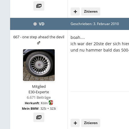
Zitieren
VD
Geschrieben:
3. Februar 2010
667 - one step ahead the devil
boah....
ich war der 20ste der sich hie
und nu hammer bald das 500-fa
Mitglied
E30-Experte
6.671 Beiträge
Herkunft
:
Köln
Mein BMW
:
325i + 323i
Zitieren