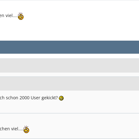
 viel....
ch schon 2000 User gekickt?
hen viel....