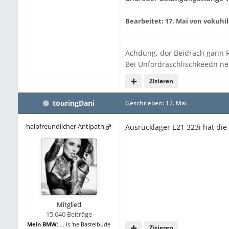
Bearbeitet:
17. Mai
von vokuhi
Achdung, dor Beidrach gann R
Bei Unfordräschlischkeedn 
Zitieren
touringDani
Geschrieben:
17. Mai
halbfreundlicher Antipath
Ausrücklager E21 323i hat di
Mitglied
15.640 Beiträge
Mein BMW
:
... is 'ne Bastelbude
Zitieren