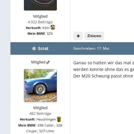
Mitglied
4.922 Beiträge
Herkunft
:
Köln
Mein BMW
:
325i
Zitieren
Scrat
Geschrieben:
17. Mai
Mitglied
Ganau so hatten wir das mal 
werden konnte ohne das es ge
Der M20 Schwung passt ohne b
Mitglied
482 Beiträge
Herkunft
:
Heuchlingen
Mein BMW
:
338i Cabbi ; 320i
Coupe ; 527i Limo