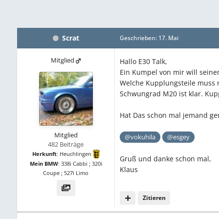
Scrat
Geschrieben:
17. Mai
Mitglied
Hallo E30 Talk,
Ein Kumpel von mir will sei
Welche Kupplungsteile muss
Schwungrad M20 ist klar. Kup
Hat Das schon mal jemand gem
Mitglied
@vokuhila
@esgey
482 Beiträge
Herkunft
:
Heuchlingen
Gruß und danke schon mal,
Mein BMW
:
338i Cabbi ; 320i
Klaus
Coupe ; 527i Limo
Zitieren