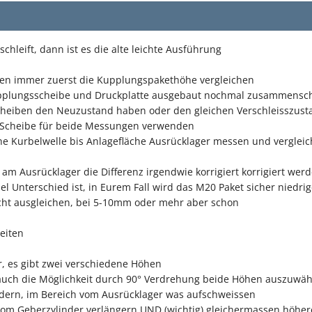
hleift, dann ist es die alte leichte Ausführung
eien immer zuerst die Kupplungspakethöhe vergleichen
upplungsscheibe und Druckplatte ausgebaut nochmal zusammens
cheiben den Neuzustand haben oder den gleichen Verschleisszust
e Scheibe für beide Messungen verwenden
e Kurbelwelle bis Anlagefläche Ausrücklager messen und verglei
 am Ausrücklager die Differenz irgendwie korrigiert korrigiert wer
l Unterschied ist, in Eurem Fall wird das M20 Paket sicher niedrig
ht ausgleichen, bei 5-10mm oder mehr aber schon
eiten
, es gibt zwei verschiedene Höhen
uch die Möglichkeit durch 90° Verdrehung beide Höhen auszuwäh
dern, im Bereich vom Ausrücklager was aufschweissen
vom Geberzylinder verlängern UND (wichtig) gleichermassen höhe