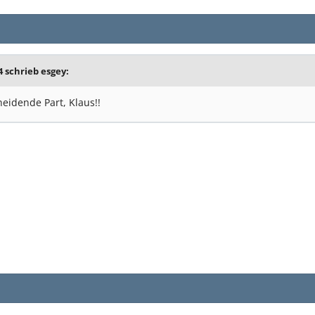
4 schrieb
esgey
:
heidende Part, Klaus!!