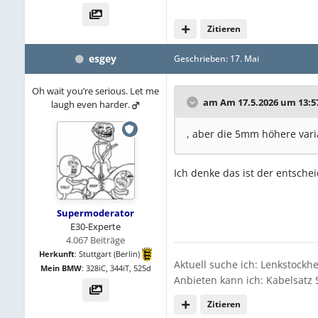
Zitieren
esgey
Geschrieben:
17. Mai
Oh wait you’re serious. Let me
am Am 17.5.2026 um 13:5
laugh even harder.
, aber die 5mm höhere vari
Ich denke das ist der entschei
Supermoderator
E30-Experte
4.067 Beiträge
Herkunft
:
Stuttgart (Berlin)
Aktuell suche ich: Lenkstockh
Mein BMW
:
328iC, 344iT, 525d
Anbieten kann ich: Kabelsatz 
Zitieren