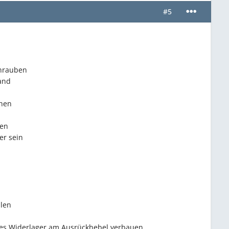
#5
chrauben
and
chen
den
er sein
len
res Widerlager am Ausrückhebel verbauen