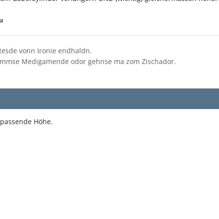
la
esde vonn Ironie endhaldn.
nemmse Medigamende odor gehnse ma zom Zischador.
e passende Höhe.