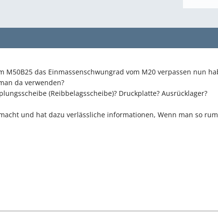
nem M50B25 das Einmassenschwungrad vom M20 verpassen nun hab
 man da verwenden?
plungsscheibe (Reibbelagsscheibe)? Druckplatte? Ausrücklager?
acht und hat dazu verlässliche informationen, Wenn man so rumgo