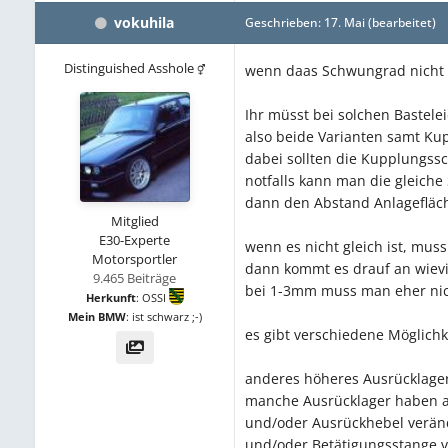
vokuhila
Geschrieben:
17. Mai
(bearbeitet)
Distinguished Asshole
wenn daas Schwungrad nicht sc
Ihr müsst bei solchen Bastel
also beide Varianten samt K
dabei sollten die Kupplungss
notfalls kann man die gleich
dann den Abstand Anlagefläch
Mitglied
E30-Experte
wenn es nicht gleich ist, muss
Motorsportler
dann kommt es drauf an wievie
9.465 Beiträge
bei 1-3mm muss man eher nic
Herkunft
:
OSSI
Mein BMW
:
ist schwarz ;-)
es gibt verschiedene Möglichk
anderes höheres Ausrücklager
manche Ausrücklager haben a
und/oder Ausrückhebel verän
und/oder Betätigungsstange 