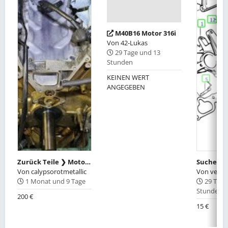
M40B16 Motor 316i
Von
42-Lukas
29 Tage und 13
Stunden
KEINEN WERT
ANGEGEBEN
Zurück Teile ❯ Motor, Getriebe, Diff SUCHE M62B44TU Zylinderkopf 5-8 / Fahrerseite vom E39
Von
calypsorotmetallic
Von
veno
1 Monat und 9 Tage
29 Tage
Stunden
200 €
15 €