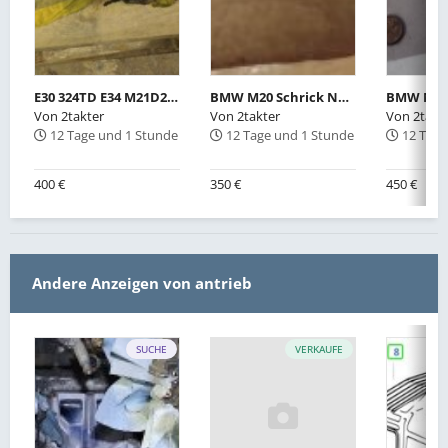
E30 324TD E34 M21D24 Motor Scheunenfund komplett
BMW M20 Schrick Nockenwelle 288° neu
Von
2takter
Von
2takter
Von
2takt
12 Tage und 1 Stunde
12 Tage und 1 Stunde
12 Tage
400 €
350 €
450 €
Andere Anzeigen von antrieb
SUCHE
VERKAUFE