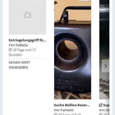
Entriegelungsgriff für Verdeck E30 Cabrio
Von
DaBaGa
29 Tage und 17
Stunden
KEINEN WERT
ANGEGEBEN
Suche Bellino Reservekanister
Supersprint Aus
Von
Famazio
Von
Serta
29 Tage und 15
29 Tage