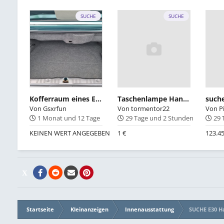
SUCHE
SUCHE
Kofferraum eines E30-Cabrios-OE 51471932815
Taschenlampe Handschuhfach
Von
Gsxrfun
Von
tormentor22
Von
P
1 Monat und 12 Tage
29 Tage und 2 Stunden
29 
KEINEN WERT ANGEGEBEN
1 €
123.45
Startseite
Kleinanzeigen
Innenausstattung
SUCHE E30 H