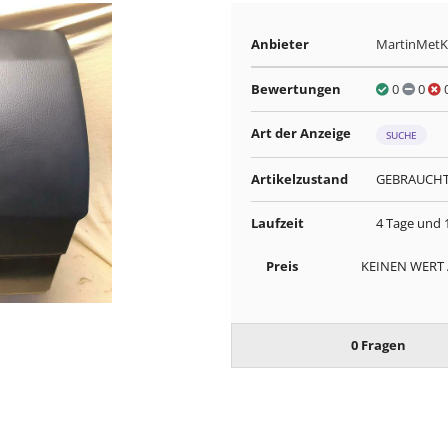
Anbieter
MartinMet
Bewertungen
0
0
Art der Anzeige
SUCHE
Artikelzustand
GEBRAUCH
Laufzeit
4 Tage und 
Preis
KEINEN WERT
0 Fragen