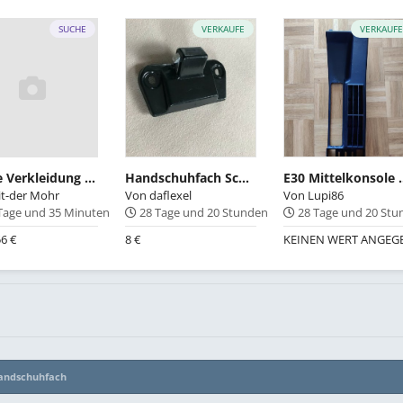
SUCHE
VERKAUFE
VERKAUF
suche Verkleidung unten links ohne LWR
Handschuhfach Schlossfalle oben für BMW E23 E30 E34 E36 Z1 Z3
E30 Mittelkonso
it-der Mohr
Von
daflexel
Von
Lupi86
Tage und 35 Minuten
28 Tage und 20 Stunden
28 Tage und 20 St
6 €
8 €
KEINEN WERT ANGEG
andschuhfach