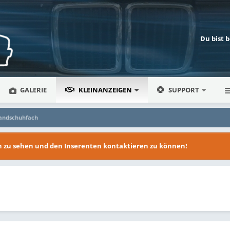
Du bist 
GALERIE
KLEINANZEIGEN
SUPPORT
andschuhfach
en zu sehen und den Inserenten kontaktieren zu können!