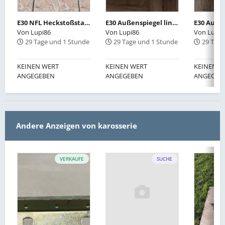
E30 NFL Heckstoßstange neu lackiert in delphingraumetallic
E30 Außenspiegel links
Von
Lupi86
Von
Lupi86
Von
Lupi8
29 Tage und 1 Stunde
29 Tage und 1 Stunde
29 Tage
KEINEN WERT
KEINEN WERT
KEINEN W
ANGEGEBEN
ANGEGEBEN
ANGEGEB
Andere Anzeigen von karosserie
VERKAUFE
SUCHE