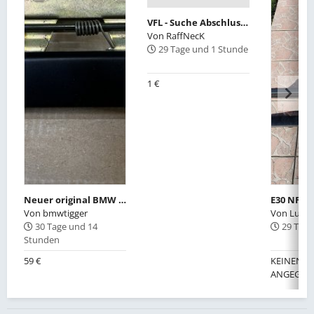
VFL - Suche Abschlussstück rechts für die Heckstoßstange und Abschleppösen vorne
Von
RaffNecK
29 Tage und 1 Stunde
1 €
Neuer original BMW E30 Türgriff mit Grundplatte 51211923996 links
Von
bmwtigger
Von
Lupi8
30 Tage und 14
29 Tage
Stunden
59 €
KEINEN W
ANGEGEB