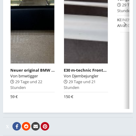
29 Tage
Stunden
KEINEN W
ANGEGEB
Neuer original BMW E30 Türgriff mit Grundplatte 51211923996 links
E30 m-technic Frontschürze GFK
Von
bmwtigger
Von
Djembejungler
29 Tage und 22
29 Tage und 21
Stunden
Stunden
59 €
150 €