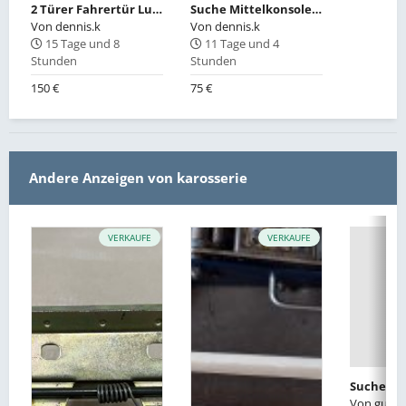
2 Türer Fahrertür Luxorbeige Metallic
Suche Mittelkonsole mit Kassettenfächern ohne Löcher
Von
dennis.k
Von
dennis.k
15 Tage und 8
11 Tage und 4
Stunden
Stunden
150 €
75 €
Andere Anzeigen von karosserie
VERKAUFE
VERKAUFE
Von
gumm