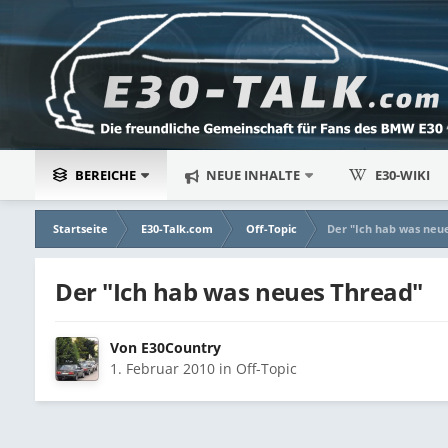
BEREICHE
NEUE INHALTE
E30-WIKI
Startseite
E30-Talk.com
Off-Topic
Der "Ich hab was neu
Der "Ich hab was neues Thread"
Von
E30Country
1. Februar 2010
in
Off-Topic