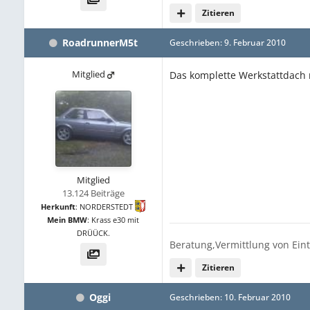
Zitieren
RoadrunnerM5t
Geschrieben:
9. Februar 2010
Mitglied
Das komplette Werkstattdach 
Mitglied
13.124 Beiträge
Herkunft
:
NORDERSTEDT
Mein BMW
:
Krass e30 mit
DRÜÜCK.
Beratung,Vermittlung von Ein
Zitieren
Oggi
Geschrieben:
10. Februar 2010