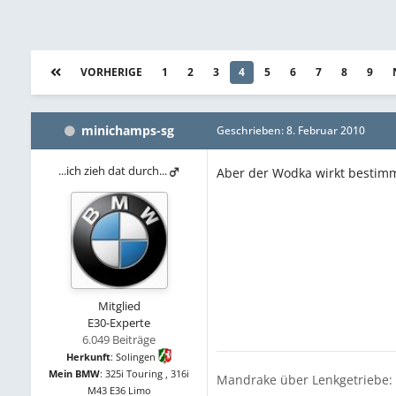
VORHERIGE
1
2
3
4
5
6
7
8
9
minichamps-sg
Geschrieben:
8. Februar 2010
...ich zieh dat durch...
Aber der Wodka wirkt bestim
Mitglied
E30-Experte
6.049 Beiträge
Herkunft
:
Solingen
Mein BMW
:
325i Touring , 316i
Mandrake über Lenkgetriebe: 
M43 E36 Limo