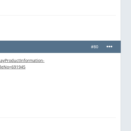
#80
ayProductInformation-
cleNo=691945