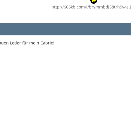
http://666kb.com/i/brymmbdj58trh9v4s.
auen Leder für mein Cabrio!