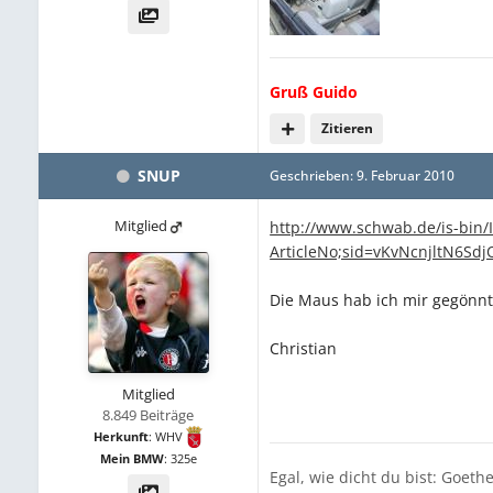
Gruß Guido
Zitieren
SNUP
Geschrieben:
9. Februar 2010
Mitglied
http://www.schwab.de/is-bin
ArticleNo;sid=vKvNcnjltN6S
Die Maus hab ich mir gegönnt,
Christian
Mitglied
8.849 Beiträge
Herkunft
:
WHV
Mein BMW
:
325e
Egal, wie dicht du bist: Goeth