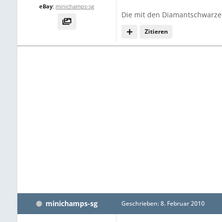
eBay
:
minichamps-sg
Die mit den Diamantschwarzen
Zitieren
minichamps-sg
Geschrieben:
8. Februar 2010