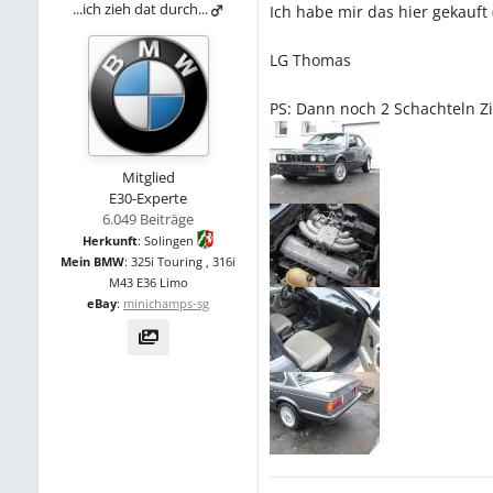
...ich zieh dat durch...
Ich habe mir das hier gekauft
LG Thomas
PS: Dann noch 2 Schachteln Z
Mitglied
E30-Experte
6.049 Beiträge
Herkunft
:
Solingen
Mein BMW
:
325i Touring , 316i
M43 E36 Limo
eBay
:
minichamps-sg