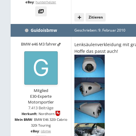
eBay
:
hunterheizer
Zitieren
Guidoisbmw
Geschrieben:
9. Februar 2010
BMW e46 M3 fahrer
Lenksäulenverkleidung mit gr
Hoffe das passt auch!
Mitglied
E30-Experte
Motorsportler
7.413 Beiträge
Herkunft
:
Nordhorn
Mein BMW
:
BMW E46 320i Cabrio
320i Touring
eBay
:
isbmw