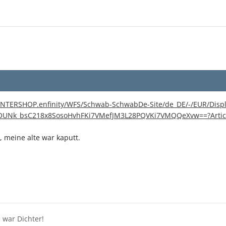
/INTERSHOP.enfinity/WFS/Schwab-SchwabDe-Site/de_DE/-/EUR/Displ
djOUNk_bsC218x8SosoHvhFKi7VMefJM3L28PQVKi7VMQQeXvw==?Arti
 meine alte war kaputt.
e war Dichter!