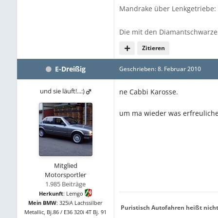
Mandrake über Lenkgetriebe: 
Die mit den Diamantschwarzen
Zitieren
E-Dreißig
Geschrieben:
8. Februar 2010
und sie läuft!...:)
ne Cabbi Karosse.
um ma wieder was erfreuliche
Mitglied
Motorsportler
1.985 Beiträge
Herkunft
:
Lemgo
Mein BMW
:
325iA Lachssilber
Puristisch Autofahren heißt nich
Metallic, Bj.86 / E36 320i 4T Bj. 91