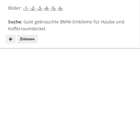
Bilder:
-1-
-2-
-3-
-4-
-5-
-6-
Suche:
Gute gebrauchte BMW-Embleme für Haube und
Kofferraumdeckel.
Zitieren