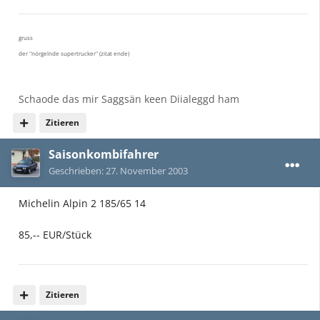
gruss
der "nörgelnde supertrucker" (zitat ende)
Schaode das mir Saggsän keen Diialeggd ham
Zitieren
Saisonkombifahrer
Geschrieben:
27. November 2003
Michelin Alpin 2 185/65 14
85,-- EUR/Stück
Zitieren