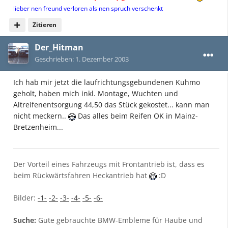
lieber nen freund verloren als nen spruch verschenkt
Zitieren
Der_Hitman
Geschrieben:
1. Dezember 2003
Ich hab mir jetzt die laufrichtungsgebundenen Kuhmo
geholt, haben mich inkl. Montage, Wuchten und
Altreifenentsorgung 44,50 das Stück gekostet... kann man
nicht meckern..
Das alles beim Reifen OK in Mainz-
Bretzenheim...
Der Vorteil eines Fahrzeugs mit Frontantrieb ist, dass es
beim Rückwärtsfahren Heckantrieb hat
:D
Bilder:
-1-
-2-
-3-
-4-
-5-
-6-
Suche:
Gute gebrauchte BMW-Embleme für Haube und