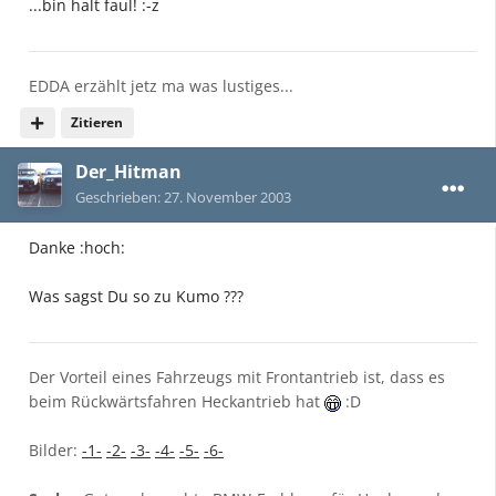
...bin halt faul! :-z
EDDA erzählt jetz ma was lustiges...
Zitieren
Der_Hitman
Geschrieben:
27. November 2003
Danke :hoch:
Was sagst Du so zu Kumo ???
Der Vorteil eines Fahrzeugs mit Frontantrieb ist, dass es
beim Rückwärtsfahren Heckantrieb hat
:D
Bilder:
-1-
-2-
-3-
-4-
-5-
-6-