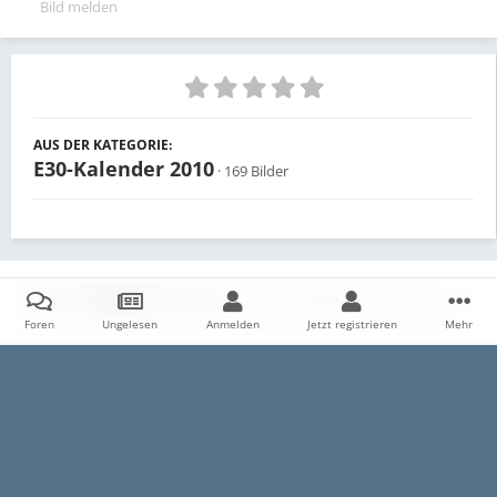
Bild melden
AUS DER KATEGORIE:
E30-Kalender 2010
· 169 Bilder
Teilen
Follower
0
Foren
Ungelesen
Anmelden
Jetzt registrieren
Mehr
Es sind keine Kommentare vorhanden.
Startseite
Galerie
E30
Archiv
Wahlen zum E30-Kalender
Datenschutzerklärung
Impressum
Kontakt
Cookies