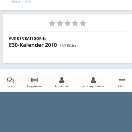
Bild melden
AUS DER KATEGORIE:
E30-Kalender 2010
· 169 Bilder
Teilen
Follower
0
Foren
Ungelesen
Anmelden
Jetzt registrieren
Mehr
Es sind keine Kommentare vorhanden.
Startseite
Galerie
E30
Archiv
Wahlen zum E30-Kalender
Datenschutzerklärung
Impressum
Kontakt
Cookies