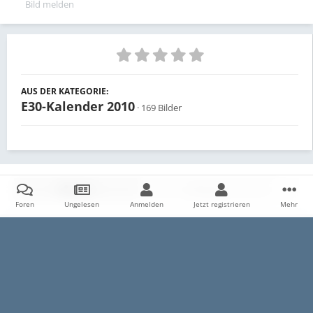
Bild melden
AUS DER KATEGORIE:
E30-Kalender 2010
· 169 Bilder
Teilen
Follower
0
Foren
Ungelesen
Anmelden
Jetzt registrieren
Mehr
Es sind keine Kommentare vorhanden.
Startseite
Galerie
E30
Archiv
Wahlen zum E30-Kalender
Datenschutzerklärung
Impressum
Kontakt
Cookies