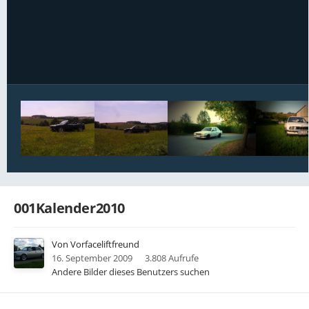
Bildwerkzeuge
001Kalender2010
Von
Vorfaceliftfreund
16. September 2009
3.808 Aufrufe
Andere Bilder dieses Benutzers suchen