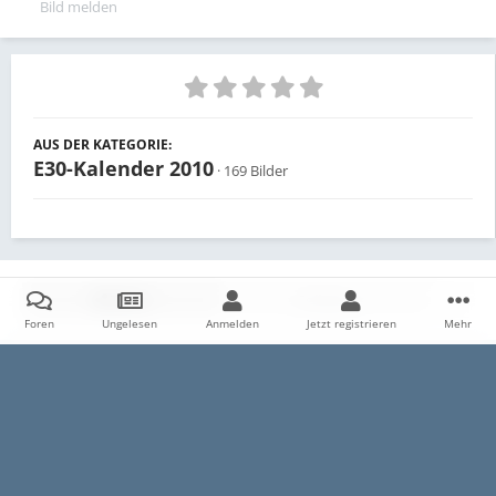
Bild melden
AUS DER KATEGORIE:
E30-Kalender 2010
· 169 Bilder
Teilen
Follower
0
Foren
Ungelesen
Anmelden
Jetzt registrieren
Mehr
Es sind keine Kommentare vorhanden.
Startseite
Galerie
E30
Archiv
Wahlen zum E30-Kalender
Datenschutzerklärung
Impressum
Kontakt
Cookies