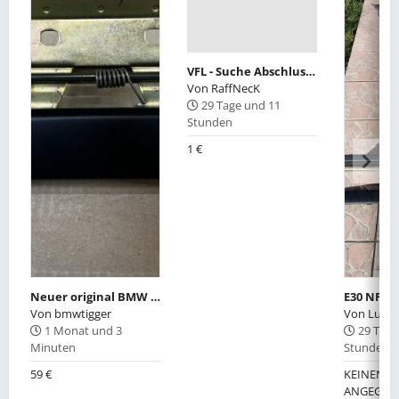
VFL - Suche Abschlussstück rechts für die Heckstoßstange und Abschleppösen vorne
Von
RaffNecK
29 Tage und 11
Stunden
1 €
Neuer original BMW E30 Türgriff mit Grundplatte 51211923996 links
Von
bmwtigger
Von
Lupi8
1 Monat und 3
29 Tage
Minuten
Stunden
59 €
KEINEN W
ANGEGEB