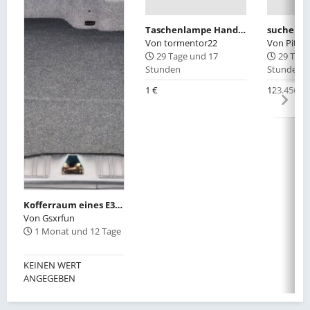
Taschenlampe Handschuhfach
Von
tormentor22
Von
Pit-d
29 Tage und 17
29 Tage
Stunden
Stunden
1 €
123.456 €
Kofferraum eines E30-Cabrios-OE 51471932815
Von
Gsxrfun
1 Monat und 12 Tage
KEINEN WERT
ANGEGEBEN