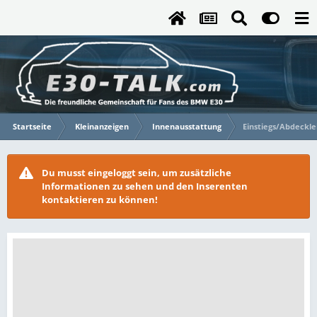
Startseite
Kleinanzeigen
Innenausstattung
Einstiegs/Abdeckle
Du musst eingeloggt sein, um zusätzliche
Informationen zu sehen und den Inserenten
kontaktieren zu können!