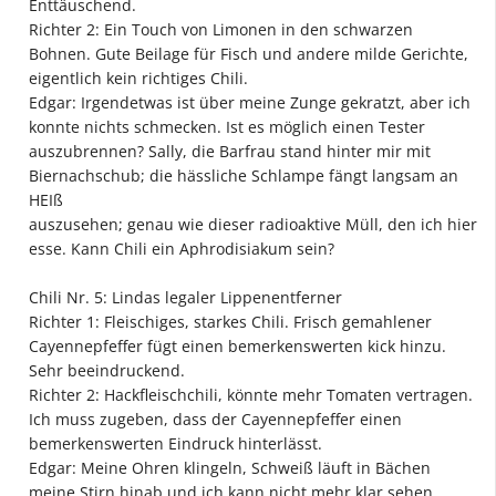
Enttäuschend.
Richter 2: Ein Touch von Limonen in den schwarzen
Bohnen. Gute Beilage für Fisch und andere milde Gerichte,
eigentlich kein richtiges Chili.
Edgar: Irgendetwas ist über meine Zunge gekratzt, aber ich
konnte nichts schmecken. Ist es möglich einen Tester
auszubrennen? Sally, die Barfrau stand hinter mir mit
Biernachschub; die hässliche Schlampe fängt langsam an
HEIß
auszusehen; genau wie dieser radioaktive Müll, den ich hier
esse. Kann Chili ein Aphrodisiakum sein?
Chili Nr. 5: Lindas legaler Lippenentferner
Richter 1: Fleischiges, starkes Chili. Frisch gemahlener
Cayennepfeffer fügt einen bemerkenswerten kick hinzu.
Sehr beeindruckend.
Richter 2: Hackfleischchili, könnte mehr Tomaten vertragen.
Ich muss zugeben, dass der Cayennepfeffer einen
bemerkenswerten Eindruck hinterlässt.
Edgar: Meine Ohren klingeln, Schweiß läuft in Bächen
meine Stirn hinab und ich kann nicht mehr klar sehen.