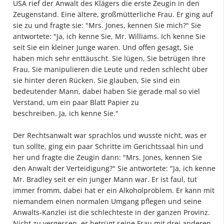
USA rief der Anwalt des Klägers die erste Zeugin in den
Zeugenstand. Eine ältere, großmütterliche Frau. Er ging auf
sie zu und fragte sie: "Mrs. Jones, kennen Sie mich?" Sie
antwortete: "Ja, ich kenne Sie, Mr. Williams. Ich kenne Sie
seit Sie ein kleiner Junge waren. Und offen gesagt, Sie
haben mich sehr enttäuscht. Sie lügen, Sie betrügen Ihre
Frau, Sie manipulieren die Leute und reden schlecht über
sie hinter deren Rücken. Sie glauben, Sie sind ein
bedeutender Mann, dabei haben Sie gerade mal so viel
Verstand, um ein paar Blatt Papier zu
beschreiben. Ja, ich kenne Sie."
Der Rechtsanwalt war sprachlos und wusste nicht, was er
tun sollte, ging ein paar Schritte im Gerichtssaal hin und
her und fragte die Zeugin dann: "Mrs. Jones, kennen Sie
den Anwalt der Verteidigung?" Sie antwortete: "Ja, ich kenne
Mr. Bradley seit er ein junger Mann war. Er ist faul, tut
immer fromm, dabei hat er ein Alkoholproblem. Er kann mit
niemandem einen normalen Umgang pflegen und seine
Anwalts-Kanzlei ist die schlechteste in der ganzen Provinz.
Nicht zu vergessen, er betrügt seine Frau mit drei anderen