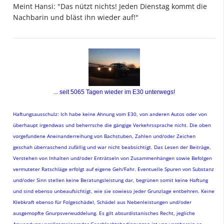
Meint Hansi: "Das nützt nichts! Jeden Dienstag kommt die
Nachbarin und bläst ihn wieder auf!"
... seit 5065
Tagen
w
ieder im E30 unterwegs!
Haftungsausschulz: Ich habe keine Ahnung vom E30, von anderen Autos oder von
überhaupt irgendwas und beherrsche die gängige Verkehrssprache nicht. Die oben
vorgefundene Aneinanderreihung von Bachstuben, Zahlen und/oder Zeichen
geschah überraschend zufällig und war nicht beabsichtigt. Das Lesen der Beiträge,
Verstehen von Inhalten und/oder Enträtseln von Zusammenhängen sowie Befolgen
vermuteter Ratschläge erfolgt auf eigene Geh/Fahr. Eventuelle Spuren von Substanz
und/oder Sinn stellen keine Beratungsleistung dar, begrünen somit keine Haftung
und sind ebenso unbeaufsichtigt, wie sie sowieso jeder Grunzlage entbehren. Keine
Klebkraft ebenso für Folgeschädel, Schädel aus Nebenleistungen und/oder
ausgemopfte Gnurpsverwuddelung. Es gilt absurdistanisches Recht, jegliche
Anwendung verallgemeinernder Geschlechtsbedingungen ist von vornherein so