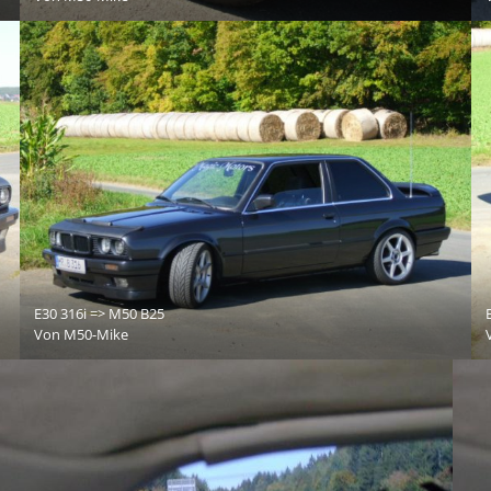
E30 316i => M50 B25
Von
M50-Mike