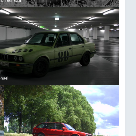
Von
Ben325i
T
hael