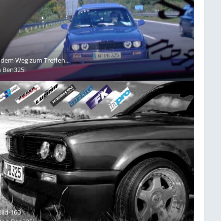
 dem Weg zum Treffen...
n
Ben325i
Bild-160