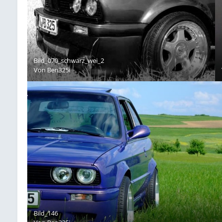
Bild_070_schwarz_wei_2
Von
Ben325i
Bild_146