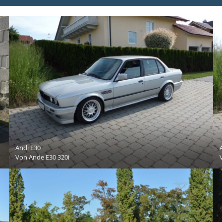
Andi E30
Von
Ande E30 320i