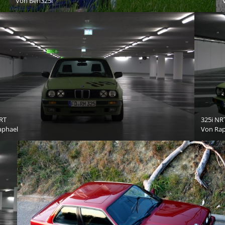
Von
Ben325i
RT
325i NR
aphael
Von
Rap