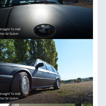
Straight To Hell
Von
Sir Gulvin
Straight To Hell
Von
Sir Gulvin