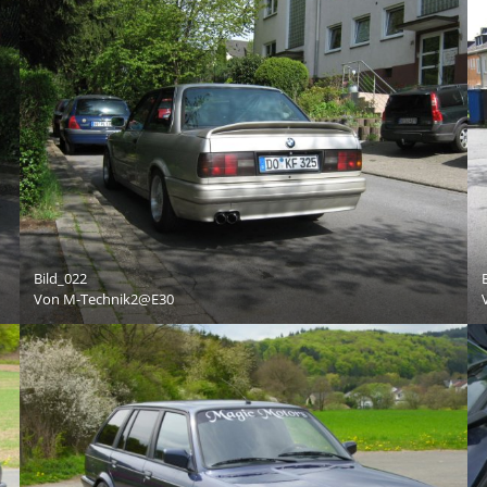
Bild_022
Von
M-Technik2@E30