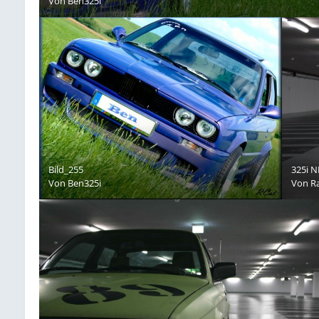
Von
Ben325i
Bild_255
325i N
Von
Ben325i
Von
R