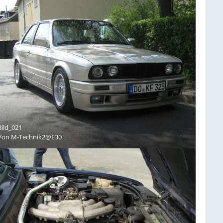
Bild_021
Von
M-Technik2@E30