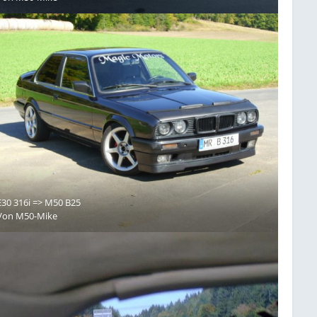
E30 316i => M50 B25
Von
M50-Mike