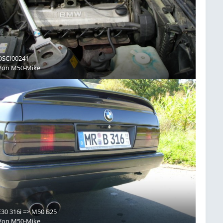
DSCI00241
Von
M50-Mike
E30 316i => M50 B25
Von
M50-Mike