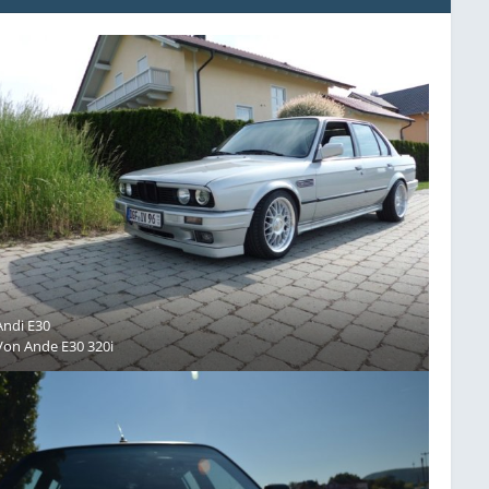
Andi E30
Von
Ande E30 320i