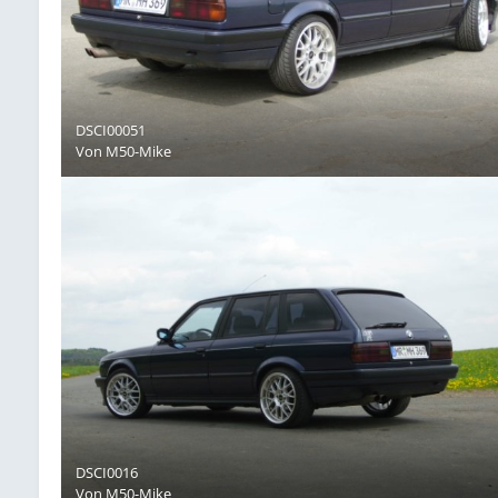
DSCI00051
Von
M50-Mike
DSCI0016
Von
M50-Mike