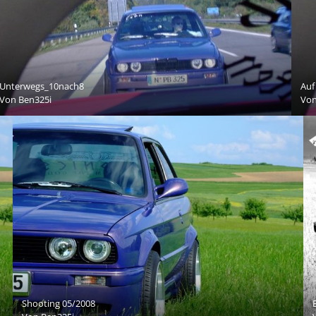
Unterwegs_10nach8
Auf
Von
Ben325i
Vo
Shooting 05/2008