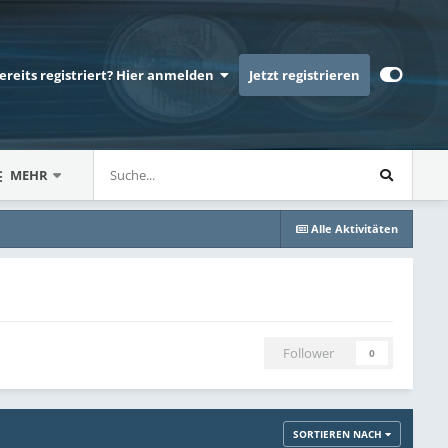
bereits registriert? Hier anmelden
Jetzt registrieren
MEHR
Alle Aktivitäten
Follower
0
SORTIEREN NACH