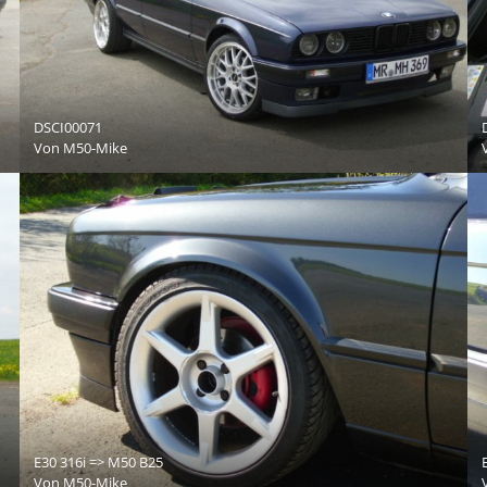
DSCI00071
Von
M50-Mike
E30 316i => M50 B25
Von
M50-Mike