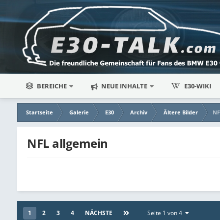
BEREICHE
NEUE INHALTE
E30-WIKI
Startseite
Galerie
E30
Archiv
Ältere Bilder
NF
NFL allgemein
1
2
3
4
NÄCHSTE
Seite 1 von 4