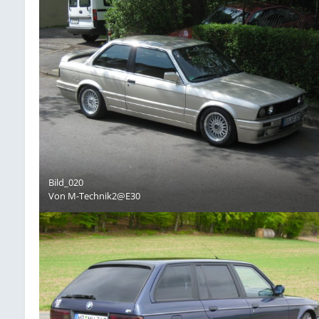
Bild_020
Von
M-Technik2@E30