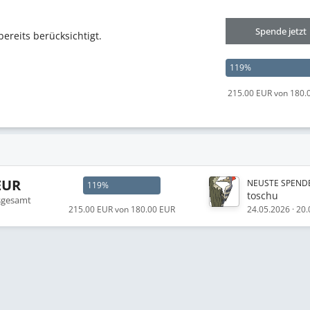
Spende jetzt
ereits berücksichtigt.
119
%
215.00 EUR von 180.
EUR
NEUSTE SPEND
119
%
toschu
sgesamt
215.00 EUR von 180.00 EUR
24.05.2026 · 20