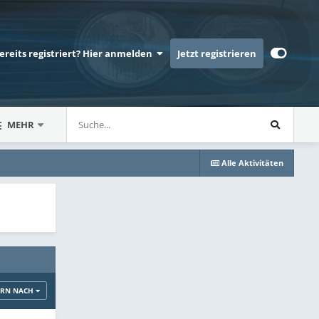
bereits registriert? Hier anmelden
Jetzt registrieren
MEHR
Alle Aktivitäten
ERN NACH