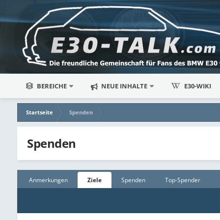
BEREICHE
NEUE INHALTE
E30-WIKI
Startseite
Spenden
Spenden
Anmerkungen
Ziele
Spenden
Top-Spender