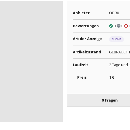
Anbieter
OE 30
Bewertungen
0
0
Art der Anzeige
SUCHE
Artikelzustand
GEBRAUCH
Laufzeit
2 Tage und 
Preis
1 €
0 Fragen