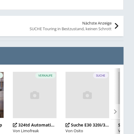
Nächste Anzeige
SUCHE Touring in Bestzustand, keinen Schrott
E
VERKAUFE
SUCHE
p
324td Automatik Touring zum Aufbau
Suche E30 320i/325i Limousine
Suche e
Von
Limofreak
Von
Osito
Von
Pass