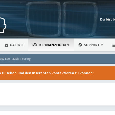
Du bist 
GALERIE
KLEINANZEIGEN
SUPPORT
W E30 - 325ix Touring
en zu sehen und den Inserenten kontaktieren zu können!