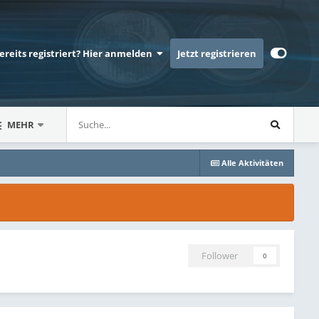
bereits registriert? Hier anmelden
Jetzt registrieren
MEHR
Alle Aktivitäten
Follower
0