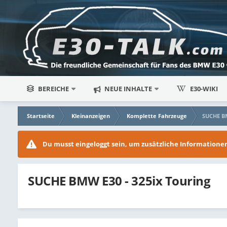
BEREICHE
NEUE INHALTE
E30-WIKI
Startseite
Kleinanzeigen
Komplette Fahrzeuge
SUCHE BM
Du musst eingeloggt sein, um zusätzliche Information
SUCHE BMW E30 - 325ix Touring