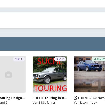
SUCHE
SUCHE
VERKAUF
E30 Touring Design Edition
SUCHE Touring in Bestzustand, keinen Schrott
E30 M52B28 swa
om82
Von
318is-fahrer
Von
jasonmrody