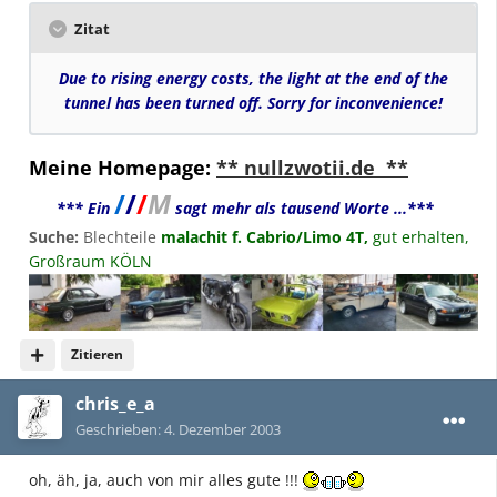
Zitat
Due to rising energy costs, the light at the end of the
tunnel has been turned off. Sorry for inconvenience!
Meine Homepage:
** nullzwotii.de **
/
/
/
M
*** Ein
sagt mehr als tausend Worte ...***
Suche:
Blechteile
malachit f. Cabrio/Limo 4T,
gut erhalten,
Großraum KÖLN
Zitieren
chris_e_a
Geschrieben:
4. Dezember 2003
oh, äh, ja, auch von mir alles gute !!!