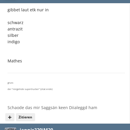
gibbet laut etk nur in
schwarz
antrazit
silber
indigo
Mathes
gruss
der "nörgelnde supertrucker" (zitat ende)
Schaode das mir Saggsän keen Diialeggd ham
Zitieren