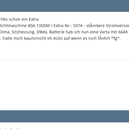
18is schon ein Extra
ichtmaschine 80A 135DM / Extra-Nr.: 507A - stÃ¤rkere Stromversor
Klima, Sitzheizung, DWA). Batterie hab ich nun eine Varta mit 66Ah
 halte mich kaum/nicht im AUto auf wenn es nich fÃ¤hrt *fg*.