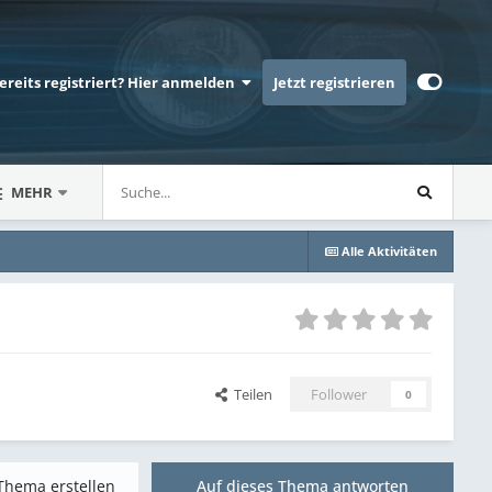
bereits registriert? Hier anmelden
Jetzt registrieren
MEHR
Alle Aktivitäten
Teilen
Follower
0
Thema erstellen
Auf dieses Thema antworten