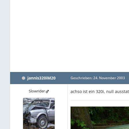
jannis320iM20
Geschrieben:
24. November 2003
Slowrider
achso ist ein 320i, null ausst