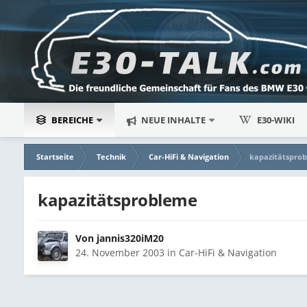
BEREICHE
NEUE INHALTE
E30-WIKI
Startseite
Technik
Car-HiFi & Navigation
kapazitätspro
kapazitätsprobleme
Von
jannis320iM20
24. November 2003
in
Car-HiFi & Navigation